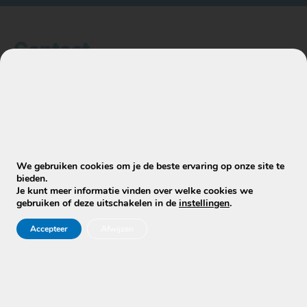
Contact
Heb je vragen, of advies nodig? Neem dan geheel
vrijblijvend contact met ons op. Een prijs aanvragen
is geheel vrijblijvend en het verplicht jou tot niets.
Om een prijs aan te vragen
klik je hier
.
Mobiele Cleaners
We gebruiken cookies om je de beste ervaring op onze site te
Hoofdkantoor
bieden.
Je kunt meer informatie vinden over welke cookies we
Bisschop Bekkerslaan 128
gebruiken of deze uitschakelen in de
instellingen
.
5046JH Tilburg
Accepteer
Afwijzen
Locatie Limburg:
Jan Campertstraat 13A GB26, 6416SG Heerlen
Ma-za: 7:00/22:00
Telefoon:
06-3974 9008