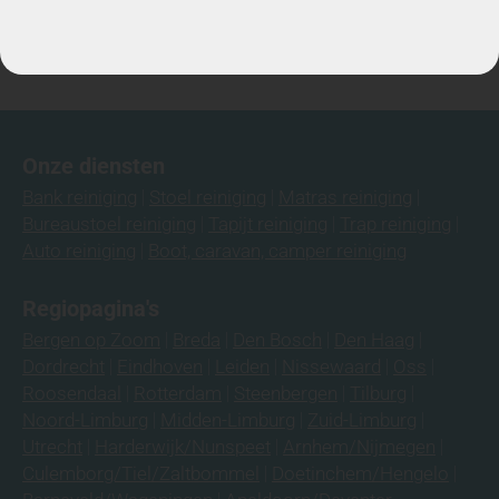
Stuur WhatsApp Bericht
Info@mobielecleaners.nl
Onze diensten
Bank reiniging
Stoel reiniging
Matras reiniging
Bureaustoel reiniging
Tapijt reiniging
Trap reiniging
Auto reiniging
Boot, caravan, camper reiniging
Regiopagina's
Bergen op Zoom
Breda
Den Bosch
Den Haag
Dordrecht
Eindhoven
Leiden
Nissewaard
Oss
Roosendaal
Rotterdam
Steenbergen
Tilburg
Noord-Limburg
Midden-Limburg
Zuid-Limburg
Utrecht
Harderwijk/Nunspeet
Arnhem/Nijmegen
Culemborg/Tiel/Zaltbommel
Doetinchem/Hengelo