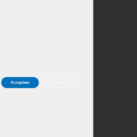
 laten reinigen
dekking laten reinigen
n, boot, voertuig reinigen
Accepteer
Afwijzen
 gek dat we ook veel in de regio Oss