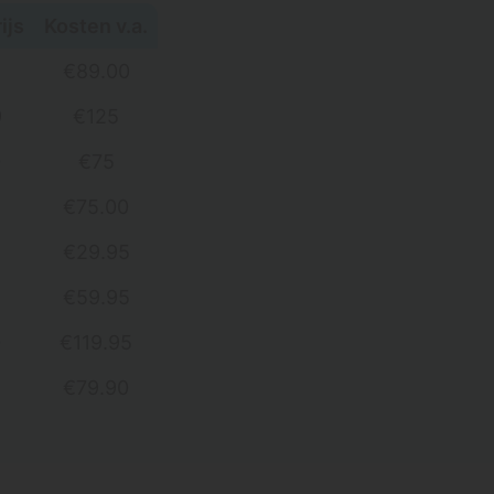
ijs
Kosten v.a.
€89.00
9
‭€125
0
‭€75
‭€75.00‬
€29.95
€59.95
0
€119.95
‭€79.90