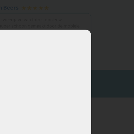
n Beers
★★★★★
e weergave van foto's opnieuw
 super schoon gemaakt door de mobiele
nze 2 stoelen en bank van ruim. 6 jaar oud
ctie
…
meer
Ravenstein
Lith