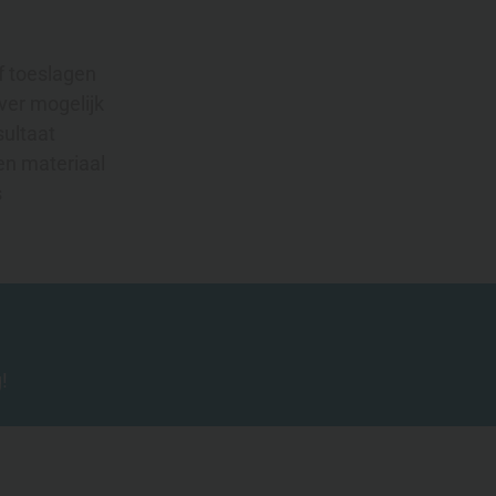
f toeslagen
ver mogelijk
sultaat
en materiaal
s
!