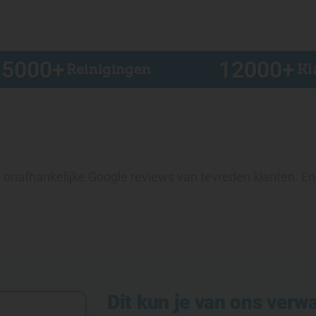
15000
+
12000
+
Reinigingen
Kl
onafhankelijke Google reviews van tevreden klanten. En
Dit kun je van ons verw