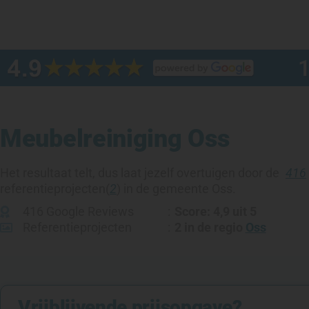
Meubelreiniging Oss
Het resultaat telt, dus laat jezelf overtuigen door de
416
referentieprojecten
(
2
) in de gemeente
Oss
.
416 Google Reviews
Score: 4,9 uit 5
Referentieprojecten
2
in de regio
Oss
Vrijblijvende prijsopgave?