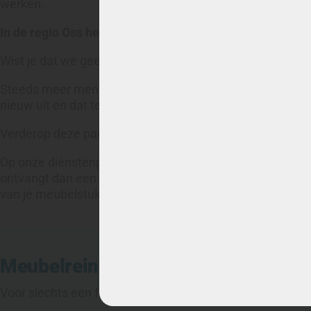
werken.
In de regio Oss hebben we tevreden klanten in Oss, Ber
Wist je dat we geen voorrijkosten rekenen en dat onze pri
Steeds meer mensen kiezen voor professionele reiniging 
nieuw uit en dat terwijl de kosten vaak minder dan 15
Verderop deze pagina vind je nog voorbeelden van project
Op onze dienstenpagina’s vind je alle informatie en een ov
ontvangt dan een direct een vrijblijvende prijsopgave. 
van je meubelstuk toe te voegen!
Meubelreiniging prijsvoorbeeld
Voor slechts een fractie van de nieuwprijs maken wij jo