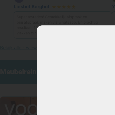
Liesbet Berghof
Y
★★★★★
Super tevreden! Gemakkelijk afspraak en
prijsafspraak maken via whatsapp. En prachtig
resultaat. 10 jaar oude bank is weer als nieuw. Alle
vlekken zijn
…
meer
Bekijk alle reviews
|
Schrijf een review
Meubelreiniging: bank laten reinige