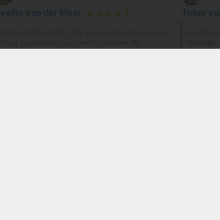
vette van der Meer
Toine va
★★★★★
Super snelle reactie, stoel ziet er weer als nieuw uit.
Door fout
Goed geadviseerd over andere stoelen. Bij
Werkelijk
schoonmaak bleek als snel dat de stoelen de
cleaner, o
schoonmaak
…
meer
snelle rea
n Oss e.o.
Meubelreiniging Oss​
Oss
Berghem
Geffen