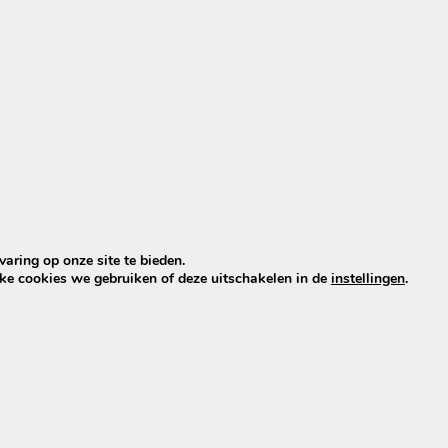
En de rest van Nederland…
Diensten
Bank laten reinigen
Stoelen
Trap laten reinigen
Vloerbe
Tapijt laten reinigen
Carava
Matras laten reinigen
aring op onze site te bieden.
lke cookies we gebruiken of deze uitschakelen in de
instellingen
.
effen. Maar met onze vestigingsplaats Tilburg is het niet