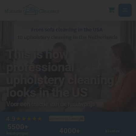
Ga
naar
de
inhoud
This is how
professional
upholstery cleaning
looks in the US
Voor een fractie van de nieuwprijs
5500
+
4000
+
Klanten
Reinigingen