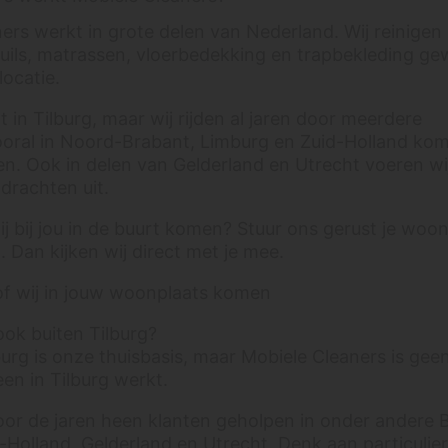
ers werkt in grote delen van Nederland. Wij reinigen
euils, matrassen, vloerbedekking en trapbekleding ge
locatie.
t in Tilburg, maar wij rijden al jaren door meerdere
ooral in Noord-Brabant, Limburg en Zuid-Holland kom
en. Ook in delen van Gelderland en Utrecht voeren wi
drachten uit.
wij bij jou in de buurt komen? Stuur ons gerust je woo
 Dan kijken wij direct met je mee.
of wij in jouw woonplaats komen
ook buiten Tilburg?
burg is onze thuisbasis, maar Mobiele Cleaners is geen
leen in Tilburg werkt.
or de jaren heen klanten geholpen in onder andere 
-Holland, Gelderland en Utrecht. Denk aan particulie