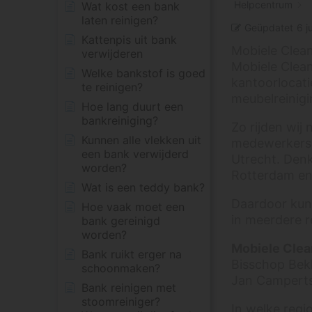
Helpcentrum
Wat kost een bank
laten reinigen?
Geüpdatet
6 j
Kattenpis uit bank
Mobiele Clean
verwijderen
Mobiele Clean
Welke bankstof is goed
kantoorlocati
te reinigen?
meubelreinigin
Hoe lang duurt een
bankreiniging?
Zo rijden wij 
Kunnen alle vlekken uit
medewerkers e
een bank verwijderd
Utrecht. Denk
worden?
Rotterdam en
Wat is een teddy bank?
Daardoor kunn
Hoe vaak moet een
in meerdere r
bank gereinigd
worden?
Mobiele Clea
Bank ruikt erger na
Bisschop Bek
schoonmaken?
Jan Camperts
Bank reinigen met
stoomreiniger?
In welke regi