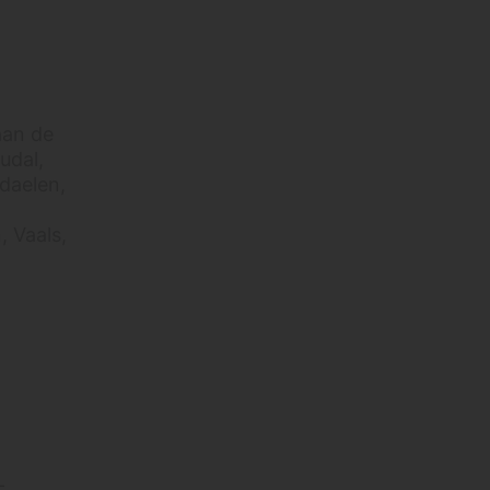
aan de
udal,
daelen,
, Vaals,
-