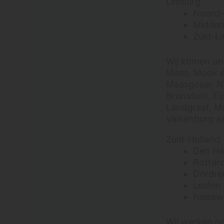
Waarom wij dit afraden
Limburg
Noord-
Hoe lang duurt een
afspraak gemiddeld?
Midden
Zuid-L
Tweedehands
eetkamerstoelen of
fauteuil gekocht? Laat
Wij komen ond
ze eerst professioneel
Maas, Mook en
reinigen
Maasgouw, Ne
Kan ik ook maar 1 of 2
Brunssum, Ei
stoelen laten reinigen?
Landgraaf, Ma
Krijg ik korting als ik
Valkenburg aa
stoelen tegelijk met
mijn bank laat reinigen?
Zuid-Holland
Ik heb één vlek uit mijn
Den H
stoel gewreven, maar
Rotter
nu zit er een kring in.
Dordre
Wat nu?
Leiden
Kunnen jullie teddy-stof
Nissew
of bouclé stoelen
dieptereinigen?
Wij werken o