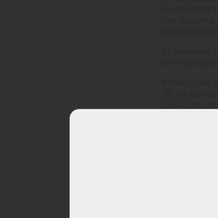
dieptereiniging van een
opdrachten zo
bank?
ook zakelijke
Kan ik ook alleen één
projectmeubila
vlek of één deel van
mijn bank laten
Bij sommige r
reinigen?
slim combinere
Vlekken verwijderen
Komen jullie 
Ja, wij werk
Kattenpis uit bank
verwijderen
Zuid-Limburg
Kunnen alle vlekken uit
Wij komen ond
een bank verwijderd
Sittard-Gelee
worden?
Welke stoffen zijn
Dus krijg je b
gevoelig voor kringen?
antwoord: ja, 
Bank ruikt erger na
woonplaats do
schoonmaken?
Wat is het verschil
Komen jullie 
tussen vervuiling,
Ja, Brabant i
verkleuring en slijtage?