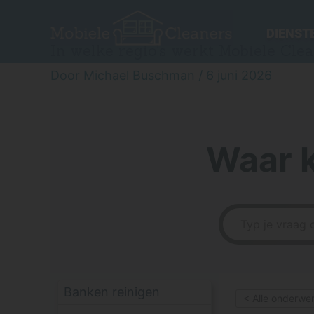
Ga
naar
DIENST
de
In welke regio’s werkt Mobiele Cle
inhoud
Door
Michael Buschman
/
6 juni 2026
Waar 
Banken reinigen
< Alle onderwe