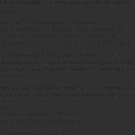
Planning & werkwijze
In welke regio’s werkt Mobiele Cleaners?
uni 2026
ers werkt met specialisten uit de regio
ers is gevestigd in Tilburg en heeft daarnaast een
e in Heerlen. Vanuit deze basis werken wij met
g specialisten die actief zijn in verschillende regio’s.
niet alleen vanuit Tilburg, maar werken wij ook met
n specialisten in onder andere Limburg, Zuid-Holla
 aan regio’s zoals Heerlen, Maastricht, Den Haag, Vo
 Utrecht.
en wij veel afspraken slimmer op route plannen en 
egio’s helpen met professionele meubelreiniging aan h
ners
kerslaan 128, 5046JH Tilburg
traat 13A GB26, 6416SG Heerlen
o’s werkt Mobiele Cleaners?