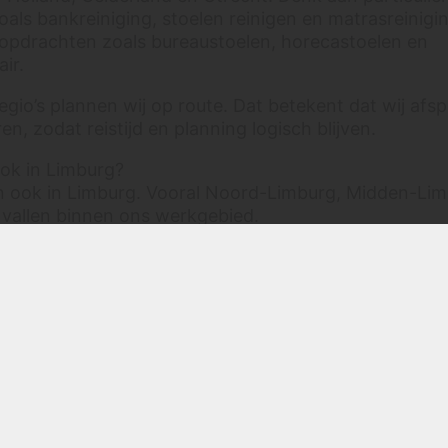
als bankreiniging, stoelen reinigen en matrasreinigi
 opdrachten zoals bureaustoelen, horecastoelen en
ir.
egio’s plannen wij op route. Dat betekent dat wij afs
n, zodat reistijd en planning logisch blijven.
ook in Limburg?
en ook in Limburg. Vooral Noord-Limburg, Midden-Li
 vallen binnen ons werkgebied.
er andere in regio’s zoals Venlo, Venray, Roermond,
n, Heerlen en Maastricht.
ijvoorbeeld de vraag: “Doen jullie ook Maastricht?” Da
in veel gevallen wel. Stuur wel altijd even foto’s en je
or, zodat wij de planning goed kunnen bekijken.
ook in Brabant?
s één van onze belangrijkste werkgebieden.