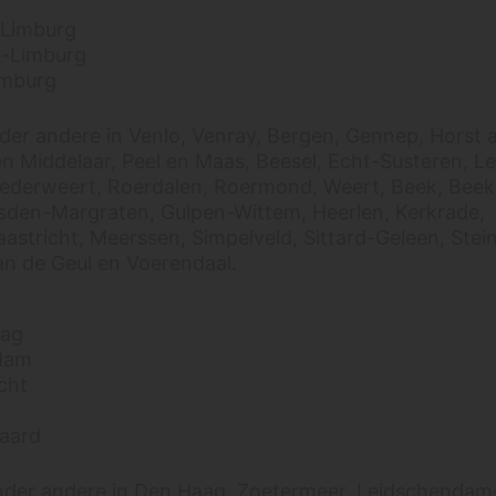
Limburg
-Limburg
imburg
er andere in Venlo, Venray, Bergen, Gennep, Horst 
 Middelaar, Peel en Maas, Beesel, Echt-Susteren, Le
derweert, Roerdalen, Roermond, Weert, Beek, Beek
jsden-Margraten, Gulpen-Wittem, Heerlen, Kerkrade,
astricht, Meerssen, Simpelveld, Sittard-Geleen, Stein
n de Geul en Voerendaal.
aag
dam
cht
aard
nder andere in Den Haag, Zoetermeer, Leidschendam