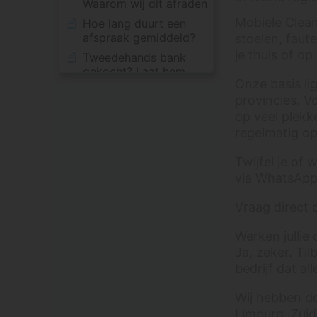
Waarom wij dit afraden
Mobiele Clean
Hoe lang duurt een
afspraak gemiddeld?
stoelen, faut
je thuis of op 
Tweedehands bank
gekocht? Laat hem
Onze basis lig
professioneel reinigen
provincies. V
vóór je hem echt gaat
gebruiken
op veel plekk
regelmatig op
Is je bank na
professionele reiniging
Twijfel je of 
weer hygiënisch
schoon?
via WhatsApp.
Waar kan ik mijn bank
Vraag direct 
professioneel laten
reinigen?
Werken jullie 
Wat kost het
Ja, zeker. Til
impregneren of
bedrijf dat al
beschermen van een
bank?
Wij hebben do
Wat is een echte
Limburg, Zuid