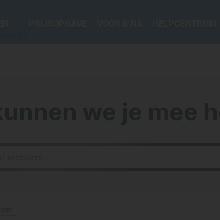
EN
PRIJSOPGAVE
VOOR & NA
HELPCENTRUM
aners?
kunnen we je mee h
rpen