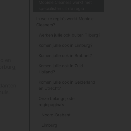
Mobiele Cleaners werkt met
specialisten uit de regio
In welke regio’s werkt Mobiele
Cleaners?
Werken jullie ook buiten Tilburg?
Komen jullie ook in Limburg?
Komen jullie ook in Brabant?
nd en
Komen jullie ook in Zuid-
orburg,
Holland?
Komen jullie ook in Gelderland
klanten
en Utrecht?
uis.
Onze belangrijkste
regiopagina’s
Noord-Brabant
Limburg