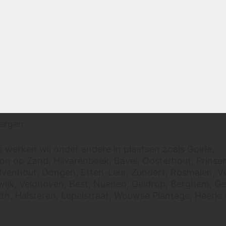
matig opdrachten uitvoeren.
nt
sch
ven
 op Zoom
daal
ergen
’s werken wij onder andere in plaatsen zoals Goirle,
oon op Zand, Hilvarenbeek, Bavel, Oosterhout, Prinse
lvenhout, Dongen, Etten-Leur, Zundert, Rosmalen, V
wijk, Veldhoven, Best, Nuenen, Geldrop, Berghem, Ge
ith, Halsteren, Lepelstraat, Wouwse Plantage, Heerle