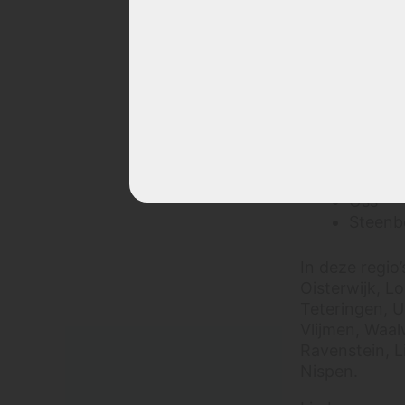
Bank reinigen met
zijn of regel
stoomreiniger?
Waarom wij dit afraden
Noord-Braba
Chloorvlek verwijderen
Tilburg
uit trap, bank of stof:
Breda
kan dat?
Den Bo
Schadelijke
Eindho
schoonmaakmiddelen
Bergen
voor je bank: pas
Roosen
hiermee op
Oss
Kunnen jullie teddy-stof
Steenb
of bouclé stoelen
dieptereinigen?
In deze regio
Oisterwijk, L
Stoelen reinigen
Teteringen, U
Wat kost stoelen
Vlijmen, Waal
reinigen?
Ravenstein, L
Bank reinigen met
Nispen.
stoomreiniger?