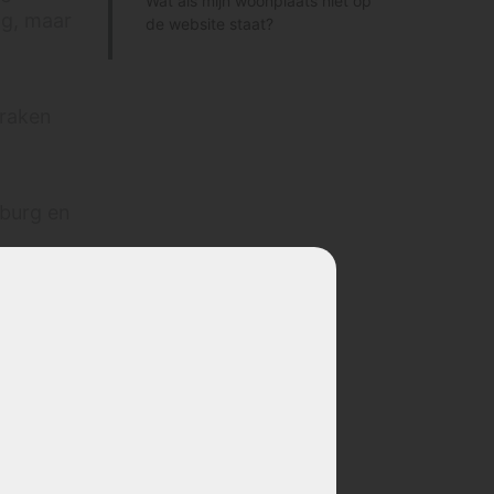
Wat als mijn woonplaats niet op
ng, maar
de website staat?
praken
mburg en
 Weert,
n is het