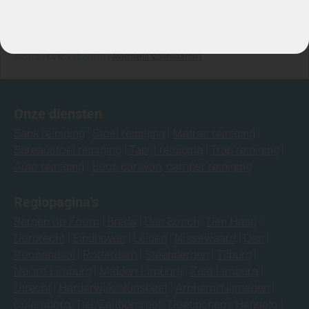
Telefoon: 06-3974 9008
©2026 | KVK: 75677016 |
Algemene Voorwaarden
Onze diensten
Bank reiniging
Stoel reiniging
Matras reiniging
Bureaustoel reiniging
Tapijt reiniging
Trap reiniging
Auto reiniging
Boot, caravan, camper reiniging
Regiopagina's
Bergen op Zoom
Breda
Den Bosch
Den Haag
Dordrecht
Eindhoven
Leiden
Nissewaard
Oss
Roosendaal
Rotterdam
Steenbergen
Tilburg
Noord-Limburg
Midden-Limburg
Zuid-Limburg
Utrecht
Harderwijk/Nunspeet
Arnhem/Nijmegen
Culemborg/Tiel/Zaltbommel
Doetinchem/Hengelo