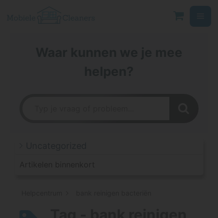
Ga
naar
de
inhoud
Waar kunnen we je mee
helpen?
Uncategorized
Artikelen binnenkort
Helpcentrum
bank reinigen bacteriën
Tag - bank reinigen