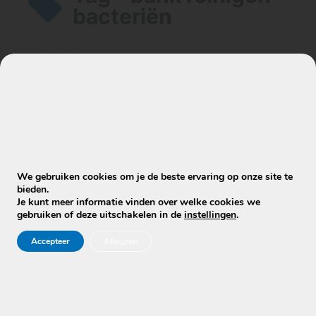
bacteriën
Artikelen
Is je bank na professionele reiniging
weer hygiënisch schoon?
We gebruiken cookies om je de beste ervaring op onze site te
bieden.
Je kunt meer informatie vinden over welke cookies we
gebruiken of deze uitschakelen in de
instellingen
.
Accepteer
Afwijzen
Stuur WhatsApp Bericht
Info@mobielecleaners.nl
Ma-za: 7:00/22:00