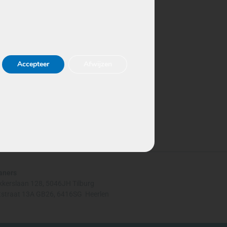
Accepteer
Afwijzen
aners
kkerslaan 128,
5046JH Tilburg
straat 13A GB26, 6416SG Heerlen