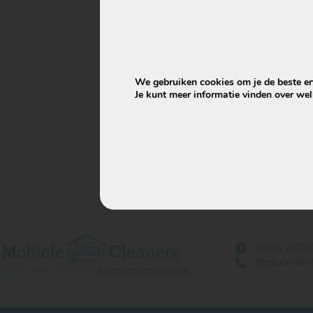
Artike
Is j
hyg
We gebruiken cookies om je de beste erv
Je kunt meer informatie vinden over we
Ma-za: 7:00/
Telefoon: 06
©2026 | KVK: 75677016 |
Algemene Voorwaarden