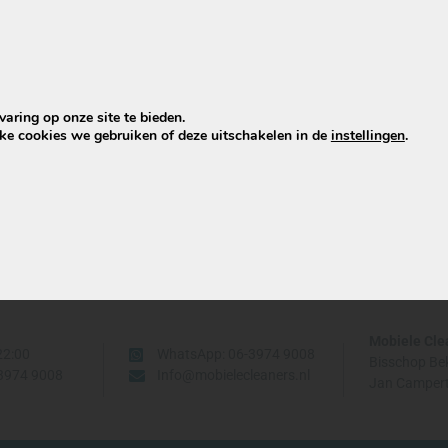
len
e bank na professionele reiniging weer
iënisch schoon?
aring op onze site te bieden.
lke cookies we gebruiken of deze uitschakelen in de
instellingen
.
Mobiele Cle
22:00
WhatsApp: 06-3974 9008
Bisschop Be
-3974 9008
Info@mobielecleaners.nl
Jan Campert