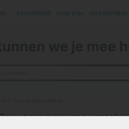
EN
PRIJSOPGAVE
VOOR & NA
HELPCENTRUM
kunnen we je mee h
rum
bank reinigen huisstofmijt
Tag - bank reinigen huisstofmi