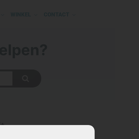
WINKEL
CONTACT
elpen?
jt