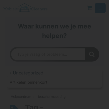
Ga
naar
de
inhoud
Waar kunnen we je mee
helpen?
Uncategorized
Artikelen binnenkort
Helpcentrum
beschermcoating
Tag -