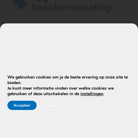
beschermcoating
Artikelen
Wat kost het impregneren of
beschermen van een bank?
We gebruiken cookies om je de beste ervaring op onze site te
bieden.
Je kunt meer informatie vinden over welke cookies we
gebruiken of deze uitschakelen in de
instellingen
.
Accepteer
Afwijzen
Stuur WhatsApp Bericht
Info@mobielecleaners.nl
Ma-za: 7:00/22:00