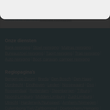
Telefoon: 06-3974 9008
©2026 | KVK: 75677016 |
Algemene Voorwaarden
Onze diensten
Bank reiniging
Stoel reiniging
Matras reiniging
Bureaustoel reiniging
Tapijt reiniging
Trap reiniging
Auto reiniging
Boot, caravan, camper reiniging
Regiopagina's
Bergen op Zoom
Breda
Den Bosch
Den Haag
Dordrecht
Eindhoven
Leiden
Nissewaard
Oss
Roosendaal
Rotterdam
Steenbergen
Tilburg
Noord-Limburg
Midden-Limburg
Zuid-Limburg
Utrecht
Harderwijk/Nunspeet
Arnhem/Nijmegen
Culemborg/Tiel/Zaltbommel
Doetinchem/Hengelo