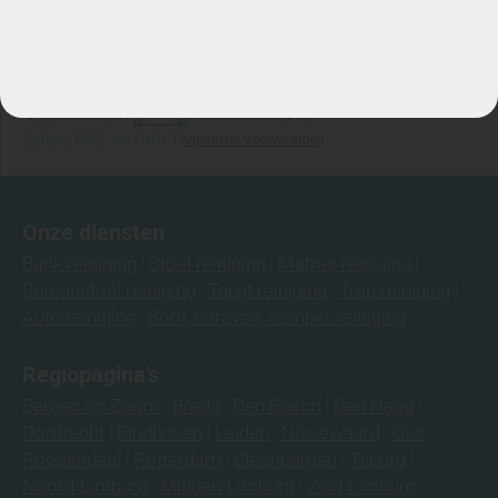
Info@mobielecleaners.nl
Ma-za: 7:00/22:00
Telefoon: 06-3974 9008
©2026 | KVK: 75677016 |
Algemene Voorwaarden
Onze diensten
Bank reiniging
Stoel reiniging
Matras reiniging
Bureaustoel reiniging
Tapijt reiniging
Trap reiniging
Auto reiniging
Boot, caravan, camper reiniging
Regiopagina's
Bergen op Zoom
Breda
Den Bosch
Den Haag
Dordrecht
Eindhoven
Leiden
Nissewaard
Oss
Roosendaal
Rotterdam
Steenbergen
Tilburg
Noord-Limburg
Midden-Limburg
Zuid-Limburg