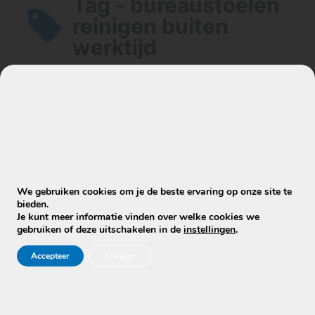
Tag - bureaustoelen
reinigen buiten
werktijd
Artikelen
Kunnen jullie zakelijke reiniging in de
avond of het weekend uitvoeren?
We gebruiken cookies om je de beste ervaring op onze site te
bieden.
Je kunt meer informatie vinden over welke cookies we
gebruiken of deze uitschakelen in de
instellingen
.
Accepteer
Afwijzen
Stuur WhatsApp Bericht