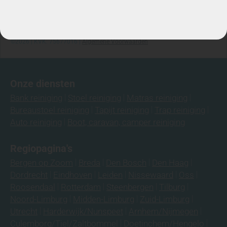
Telefoon: 06-3974 9008
©2026 | KVK: 75677016 |
Algemene Voorwaarden
Onze diensten
Bank reiniging
Stoel reiniging
Matras reiniging
Bureaustoel reiniging
Tapijt reiniging
Trap reiniging
Auto reiniging
Boot, caravan, camper reiniging
Regiopagina's
Bergen op Zoom
Breda
Den Bosch
Den Haag
Dordrecht
Eindhoven
Leiden
Nissewaard
Oss
Roosendaal
Rotterdam
Steenbergen
Tilburg
Noord-Limburg
Midden-Limburg
Zuid-Limburg
Utrecht
Harderwijk/Nunspeet
Arnhem/Nijmegen
Culemborg/Tiel/Zaltbommel
Doetinchem/Hengelo