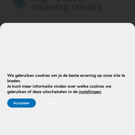
cleaning results
Artikelen
Do you have before and after
examples of cleaning results?
We gebruiken cookies om je de beste ervaring op onze site te
bieden.
Je kunt meer informatie vinden over welke cookies we
gebruiken of deze uitschakelen in de
instellingen
.
Accepteer
Afwijzen
Stuur WhatsApp Bericht
Info@mobielecleaners.nl
Ma-za: 7:00/22:00