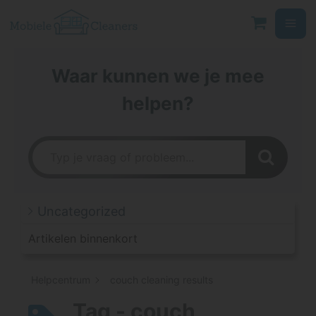
Ga
naar
de
inhoud
Waar kunnen we je mee
helpen?
Uncategorized
Artikelen binnenkort
Helpcentrum
couch cleaning results
Tag - couch