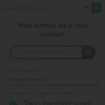
Ga
naar
de
inhoud
Waar kunnen we je mee
helpen?
Uncategorized
Artikelen binnenkort
Helpcentrum
handvet stoel verwijderen
Tag - handvet stoel