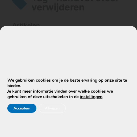
verwijderen
Artikelen
De rugleuning van mijn stoel is donker
en vettig geworden, is dit nog schoon
te krijgen?
We gebruiken cookies om je de beste ervaring op onze site te
bieden.
Je kunt meer informatie vinden over welke cookies we
gebruiken of deze uitschakelen in de
instellingen
.
Accepteer
Afwijzen
Stuur WhatsApp Bericht
Info@mobielecleaners.nl