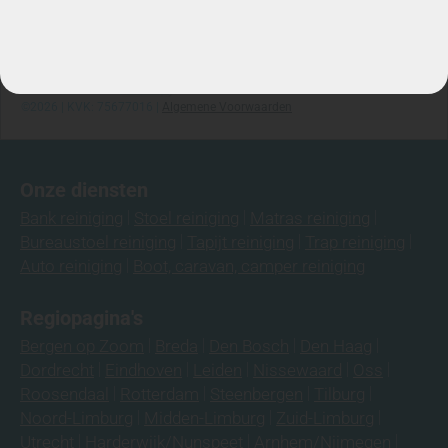
Ma-za: 7:00/22:00
Telefoon: 06-3974 9008
©2026 | KVK: 75677016 |
Algemene Voorwaarden
Onze diensten
Bank reiniging
Stoel reiniging
Matras reiniging
Bureaustoel reiniging
Tapijt reiniging
Trap reiniging
Auto reiniging
Boot, caravan, camper reiniging
Regiopagina's
Bergen op Zoom
Breda
Den Bosch
Den Haag
Dordrecht
Eindhoven
Leiden
Nissewaard
Oss
Roosendaal
Rotterdam
Steenbergen
Tilburg
Noord-Limburg
Midden-Limburg
Zuid-Limburg
Utrecht
Harderwijk/Nunspeet
Arnhem/Nijmegen