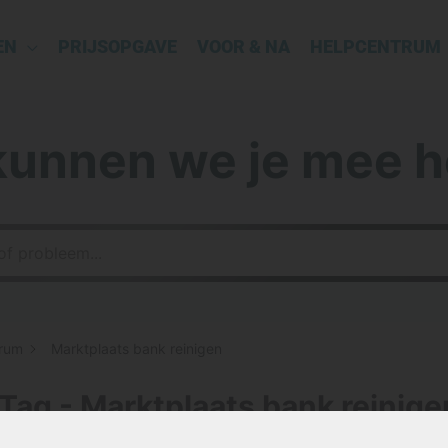
EN
PRIJSOPGAVE
VOOR & NA
HELPCENTRUM
kunnen we je mee h
rum
Marktplaats bank reinigen
Tag - Marktplaats bank reinige