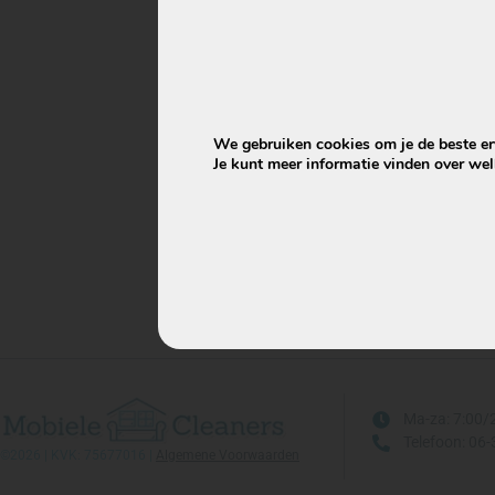
Artike
Twe
pro
geb
We gebruiken cookies om je de beste erv
Je kunt meer informatie vinden over we
Ma-za: 7:00/
Telefoon: 06
©2026 | KVK: 75677016 |
Algemene Voorwaarden