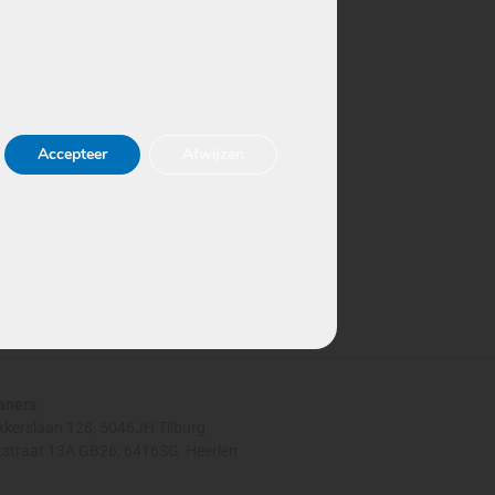
Accepteer
Afwijzen
aners
kkerslaan 128,
5046JH Tilburg
straat 13A GB26, 6416SG Heerlen