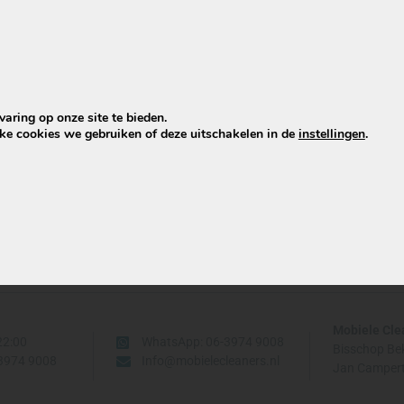
len
edehands bank gekocht? Laat hem
fessioneel reinigen vóór je hem echt gaat
ruiken
aring op onze site te bieden.
lke cookies we gebruiken of deze uitschakelen in de
instellingen
.
Mobiele Cle
22:00
WhatsApp: 06-3974 9008
Bisschop Be
-3974 9008
Info@mobielecleaners.nl
Jan Campert