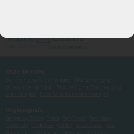
Stuur WhatsApp Bericht
Info@mobielecleaners.nl
Ma-za: 7:00/22:00
Telefoon: 06-3974 9008
©2026 | KVK: 75677016 |
Algemene Voorwaarden
Onze diensten
Bank reiniging
Stoel reiniging
Matras reiniging
Bureaustoel reiniging
Tapijt reiniging
Trap reiniging
Auto reiniging
Boot, caravan, camper reiniging
Regiopagina's
Bergen op Zoom
Breda
Den Bosch
Den Haag
Dordrecht
Eindhoven
Leiden
Nissewaard
Oss
Roosendaal
Rotterdam
Steenbergen
Tilburg