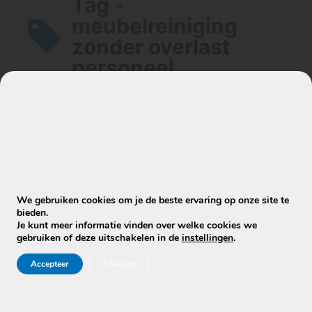
Tag -
meubelreiniging
zonder overlast
personeel
Artikelen
Kunnen jullie zakelijke reiniging in de
avond of het weekend uitvoeren?
We gebruiken cookies om je de beste ervaring op onze site te
bieden.
Je kunt meer informatie vinden over welke cookies we
gebruiken of deze uitschakelen in de
instellingen
.
Accepteer
Afwijzen