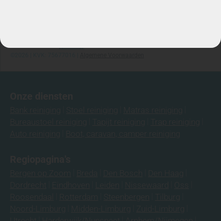
Ma-za: 7:00/22:00
Telefoon: 06-3974 9008
©2026 | KVK: 75677016 |
Algemene Voorwaarden
Onze diensten
Bank reiniging
Stoel reiniging
Matras reiniging
Bureaustoel reiniging
Tapijt reiniging
Trap reiniging
Auto reiniging
Boot, caravan, camper reiniging
Regiopagina's
Bergen op Zoom
Breda
Den Bosch
Den Haag
Dordrecht
Eindhoven
Leiden
Nissewaard
Oss
Roosendaal
Rotterdam
Steenbergen
Tilburg
Noord-Limburg
Midden-Limburg
Zuid-Limburg
Utrecht
Harderwijk/Nunspeet
Arnhem/Nijmegen