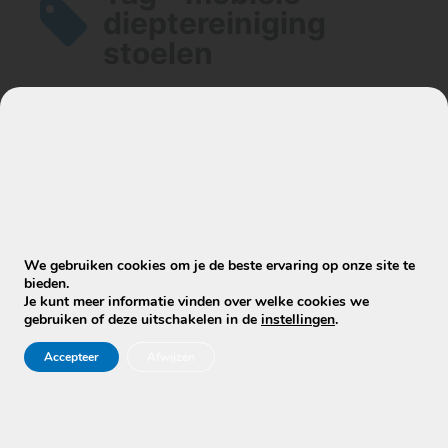
dieptereiniging
stoelen
Artikelen
Reinigen jullie zakelijke stoelen op
locatie of nemen jullie ze mee?
We gebruiken cookies om je de beste ervaring op onze site te
bieden.
Je kunt meer informatie vinden over welke cookies we
gebruiken of deze uitschakelen in de
instellingen
.
Accepteer
Afwijzen
Stuur WhatsApp Bericht
Info@mobielecleaners.nl