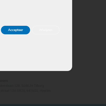
Accepteer
Afwijzen
aners
kkerslaan 128,
5046JH Tilburg
straat 13A GB26, 6416SG Heerlen