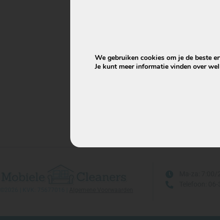
Artike
Kome
oph
We gebruiken cookies om je de beste erv
Je kunt meer informatie vinden over we
Ma-za: 7:00/
Telefoon: 06
©2026 | KVK: 75677016 |
Algemene Voorwaarden