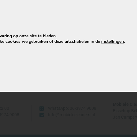
len
n jullie de bank, stoelen of het tapijt
alen?
aring op onze site te bieden.
lke cookies we gebruiken of deze uitschakelen in de
instellingen
.
Mobiele Cle
22:00
WhatsApp: 06-3974 9008
Bisschop Be
-3974 9008
Info@mobielecleaners.nl
Jan Campert