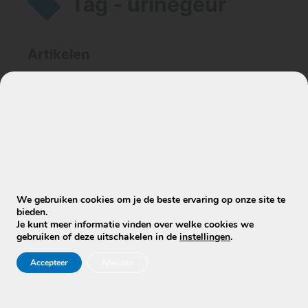
Tag - urinegeur
Artikelen
Verwijderen jullie nare geuren écht, of
maskeren jullie ze alleen?
Werken geursprays uit de dierenwinkel
tegen urinegeur, of maskeren ze
alleen?
We gebruiken cookies om je de beste ervaring op onze site te
bieden.
Je kunt meer informatie vinden over welke cookies we
gebruiken of deze uitschakelen in de
instellingen
.
Accepteer
Afwijzen