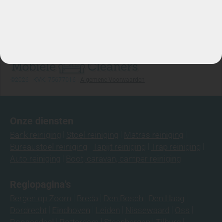
Stuur WhatsApp Bericht
Info@mobielecleaners.nl
Ma-za: 7:00/22:00
Telefoon: 06-3974 9008
©2026 | KVK: 75677016 |
Algemene Voorwaarden
Onze diensten
Bank reiniging
Stoel reiniging
Matras reiniging
Bureaustoel reiniging
Tapijt reiniging
Trap reiniging
Auto reiniging
Boot, caravan, camper reiniging
Regiopagina's
Bergen op Zoom
Breda
Den Bosch
Den Haag
Dordrecht
Eindhoven
Leiden
Nissewaard
Oss
Roosendaal
Rotterdam
Steenbergen
Tilburg