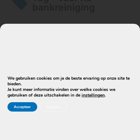
bankreiniging
Artikelen
Hebben jullie voor en na voorbeelden
van reinigingen?
We gebruiken cookies om je de beste ervaring op onze site te
bieden.
Je kunt meer informatie vinden over welke cookies we
gebruiken of deze uitschakelen in de
instellingen
.
Accepteer
Afwijzen
Stuur WhatsApp Bericht
Info@mobielecleaners.nl
Ma-za: 7:00/22:00