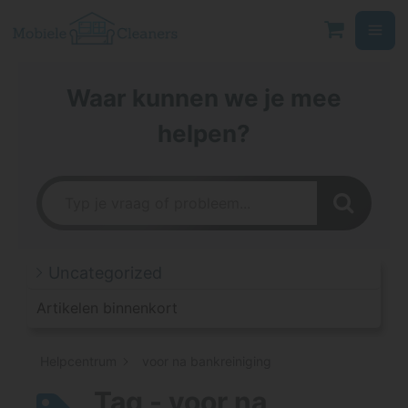
Ga
naar
de
inhoud
Waar kunnen we je mee
helpen?
Uncategorized
Artikelen binnenkort
Helpcentrum
voor na bankreiniging
Tag - voor na