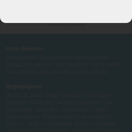
Telefoon: 06-3974 9008
©2026 | KVK: 75677016 |
Algemene Voorwaarden
Onze diensten
Bank reiniging
Stoel reiniging
Matras reiniging
Bureaustoel reiniging
Tapijt reiniging
Trap reiniging
Auto reiniging
Boot, caravan, camper reiniging
Regiopagina's
Bergen op Zoom
Breda
Den Bosch
Den Haag
Dordrecht
Eindhoven
Leiden
Nissewaard
Oss
Roosendaal
Rotterdam
Steenbergen
Tilburg
Noord-Limburg
Midden-Limburg
Zuid-Limburg
Utrecht
Harderwijk/Nunspeet
Arnhem/Nijmegen
Culemborg/Tiel/Zaltbommel
Doetinchem/Hengelo