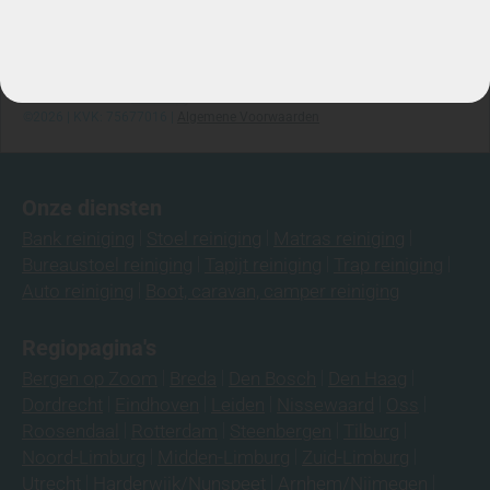
Ma-za: 7:00/22:00
Telefoon: 06-3974 9008
©2026 | KVK: 75677016 |
Algemene Voorwaarden
Onze diensten
Bank reiniging
Stoel reiniging
Matras reiniging
Bureaustoel reiniging
Tapijt reiniging
Trap reiniging
Auto reiniging
Boot, caravan, camper reiniging
Regiopagina's
Bergen op Zoom
Breda
Den Bosch
Den Haag
Dordrecht
Eindhoven
Leiden
Nissewaard
Oss
Roosendaal
Rotterdam
Steenbergen
Tilburg
Noord-Limburg
Midden-Limburg
Zuid-Limburg
Utrecht
Harderwijk/Nunspeet
Arnhem/Nijmegen