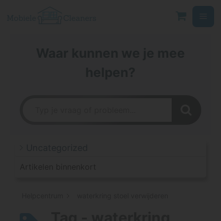
Ga
naar
de
inhoud
Waar kunnen we je mee
helpen?
Uncategorized
Artikelen binnenkort
Helpcentrum
waterkring stoel verwijderen
Tag - waterkring