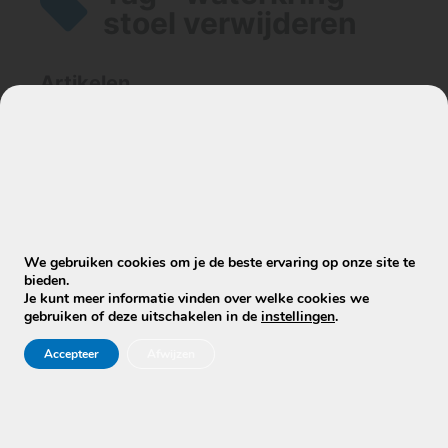
stoel verwijderen
Artikelen
Ik heb één vlek uit mijn stoel
gewreven, maar nu zit er een kring in.
Wat nu?
We gebruiken cookies om je de beste ervaring op onze site te
bieden.
Je kunt meer informatie vinden over welke cookies we
gebruiken of deze uitschakelen in de
instellingen
.
Accepteer
Afwijzen
Stuur WhatsApp Bericht
Info@mobielecleaners.nl