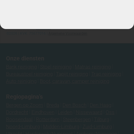
Ma-za: 7:00/22:00
Telefoon: 06-3974 9008
©2026 | KVK: 75677016 |
Algemene Voorwaarden
Onze diensten
Bank reiniging
Stoel reiniging
Matras reiniging
Bureaustoel reiniging
Tapijt reiniging
Trap reiniging
Auto reiniging
Boot, caravan, camper reiniging
Regiopagina's
Bergen op Zoom
Breda
Den Bosch
Den Haag
Dordrecht
Eindhoven
Leiden
Nissewaard
Oss
Roosendaal
Rotterdam
Steenbergen
Tilburg
Noord-Limburg
Midden-Limburg
Zuid-Limburg
Utrecht
Harderwijk/Nunspeet
Arnhem/Nijmegen