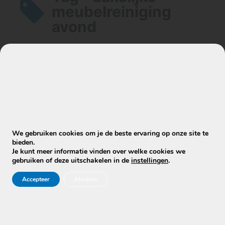
meubelreiniging
avond
Artikelen
Kunnen jullie zakelijke reiniging in de
avond of het weekend uitvoeren?
We gebruiken cookies om je de beste ervaring op onze site te
bieden.
Je kunt meer informatie vinden over welke cookies we
gebruiken of deze uitschakelen in de
instellingen
.
Accepteer
Afwijzen
Stuur WhatsApp Bericht
Info@mobielecleaners.nl