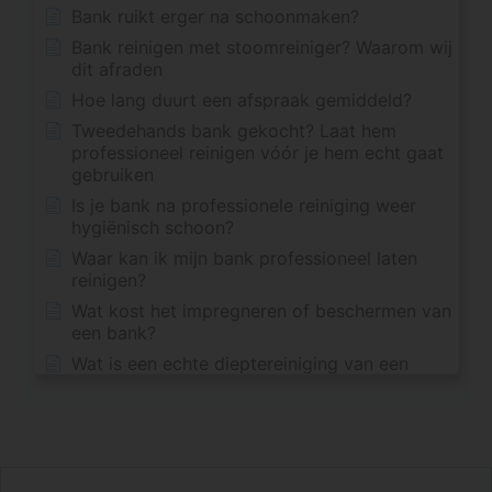
Bank ruikt erger na schoonmaken?
Bank reinigen met stoomreiniger? Waarom wij
dit afraden
Hoe lang duurt een afspraak gemiddeld?
Tweedehands bank gekocht? Laat hem
professioneel reinigen vóór je hem echt gaat
gebruiken
Is je bank na professionele reiniging weer
hygiënisch schoon?
Waar kan ik mijn bank professioneel laten
reinigen?
Wat kost het impregneren of beschermen van
een bank?
Wat is een echte dieptereiniging van een
bank?
Kan ik ook alleen één vlek of één deel van
mijn bank laten reinigen?
Vlekken verwijderen