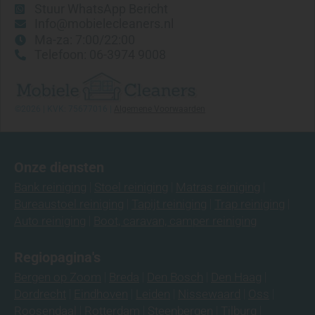
Stuur WhatsApp Bericht
Kattenpis uit bank verwijderen
Info@mobielecleaners.nl
Ma-za: 7:00/22:00
Kunnen alle vlekken uit een bank verwijderd
Telefoon: 06-3974 9008
worden?
Welke stoffen zijn gevoelig voor kringen?
Bank ruikt erger na schoonmaken?
©2026 | KVK: 75677016 |
Algemene Voorwaarden
Wat is het verschil tussen vervuiling,
verkleuring en slijtage?
Bank reinigen met stoomreiniger? Waarom wij
dit afraden
Onze diensten
Chloorvlek verwijderen uit trap, bank of stof:
Bank reiniging
Stoel reiniging
Matras reiniging
kan dat?
Bureaustoel reiniging
Tapijt reiniging
Trap reiniging
Schadelijke schoonmaakmiddelen voor je
Auto reiniging
Boot, caravan, camper reiniging
bank: pas hiermee op
Tweedehands eetkamerstoelen of fauteuil
Regiopagina's
gekocht? Laat ze eerst professioneel reinigen
Bergen op Zoom
Breda
Den Bosch
Den Haag
De rugleuning van mijn stoel is donker en
Dordrecht
Eindhoven
Leiden
Nissewaard
Oss
vettig geworden, is dit nog schoon te
Roosendaal
Rotterdam
Steenbergen
Tilburg
krijgen?