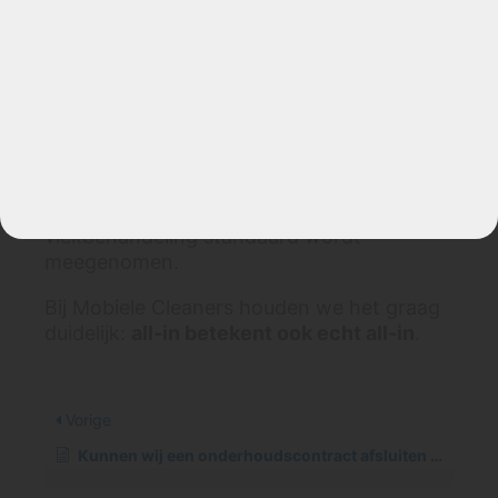
Waar moet je op letten bij prijzen
vergelijken?
Let niet alleen op het bedrag, maar vooral
op wat er wel en niet inbegrepen is.
Controleer bijvoorbeeld of de prijs inclusief
btw is, of er voorrijkosten bijkomen, of
beschermcoating inbegrepen is en of
vlekbehandeling standaard wordt
meegenomen.
Bij Mobiele Cleaners houden we het graag
duidelijk:
all-in betekent ook echt all-in
.
Vorige
Kunnen wij een onderhoudscontract afsluiten voor jaarlijkse reiniging?