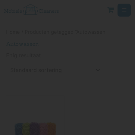
Ga
naar
de
inhoud
Home
/ Producten getagged “Autowassen”
Autowassen
Enig resultaat
Dit
product
heeft
meerdere
variaties.
Deze