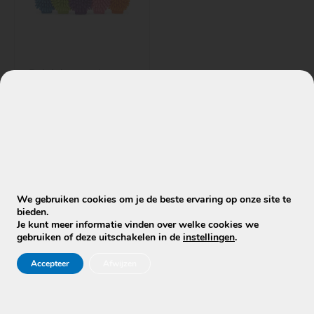
optie
kan
gekozen
worden
Reinigingstools
op
Chenille
de
Washandschoen
productpagina
– Auto wassen &
Bankvlekken –
Microvezel
€
7,95
We gebruiken cookies om je de beste ervaring op onze site te
bieden.
Opties selecteren
Je kunt meer informatie vinden over welke cookies we
gebruiken of deze uitschakelen in de
instellingen
.
Accepteer
Afwijzen