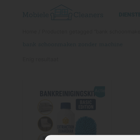
Ga
naar
DIENST
de
inhoud
Home
/ Producten getagged “bank schoonmake
bank schoonmaken zonder machine
Enig resultaat
Oorspronkelijke
Huidige
prijs
prijs
Actie!
was:
is:
€ 40,85.
€ 34,95.