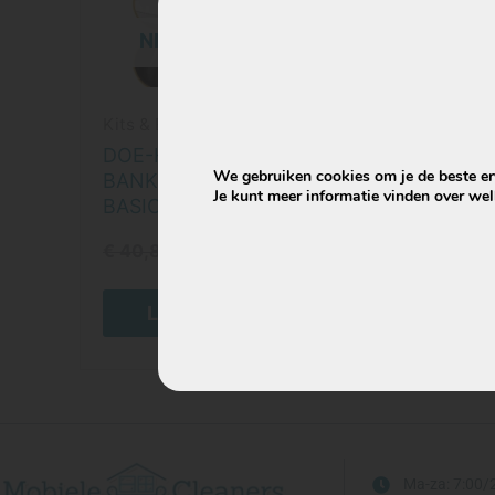
NIET OP VOORRAAD
Kits & Bundels
DOE-HET-ZELF
We gebruiken cookies om je de beste erv
BANKREINIGINGSKIT –
Je kunt meer informatie vinden over we
BASIC EDITION
€
40,85
€
34,95
Lees verder
Ma-za: 7:00/