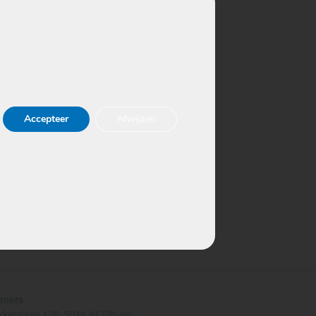
Accepteer
Afwijzen
aners
kkerslaan 128,
5046JH Tilburg