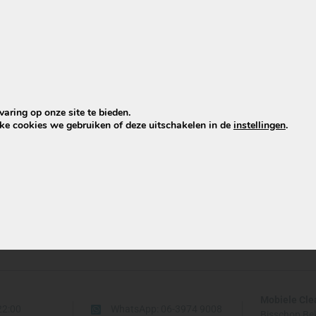
aring op onze site te bieden.
lke cookies we gebruiken of deze uitschakelen in de
instellingen
.
Mobiele Cle
22:00
WhatsApp: 06-3974 9008
Bisschop Be