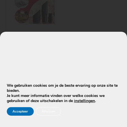
Accessoires &
hulpmiddelen
FUR-EEL® HOME
BASIC –
Aanbevolen door
Mobiele Cleaners
€
19,50
€
16,50
We gebruiken cookies om je de beste ervaring op onze site te
bieden.
Toevoegen aan
Je kunt meer informatie vinden over welke cookies we
winkelwagen
gebruiken of deze uitschakelen in de
instellingen
.
Accepteer
Afwijzen