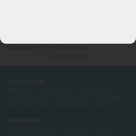
Stuur WhatsApp Bericht
Info@mobielecleaners.nl
Ma-za: 7:00/22:00
Telefoon: 06-3974 9008
©2026 | KVK: 75677016 |
Algemene Voorwaarden
Onze diensten
Bank reiniging
Stoel reiniging
Matras reiniging
Bureaustoel reiniging
Tapijt reiniging
Trap reiniging
Auto reiniging
Boot, caravan, camper reiniging
Regiopagina's
Bergen op Zoom
Breda
Den Bosch
Den Haag
Dordrecht
Eindhoven
Leiden
Nissewaard
Oss