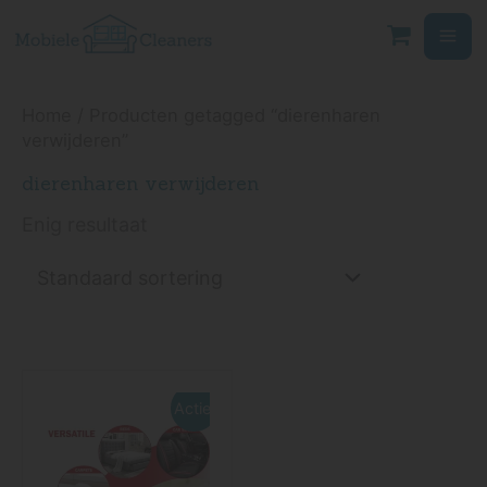
Ga
naar
de
inhoud
Home
/ Producten getagged “dierenharen
verwijderen”
dierenharen verwijderen
Enig resultaat
Oorspronkelijke
Huidige
prijs
prijs
Actie!
was:
is:
€ 19,50.
€ 16,50.