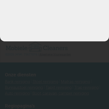
Stuur WhatsApp Bericht
Info@mobielecleaners.nl
Ma-za: 7:00/22:00
Telefoon: 06-3974 9008
©2026 | KVK: 75677016 |
Algemene Voorwaarden
Onze diensten
Bank reiniging
Stoel reiniging
Matras reiniging
Bureaustoel reiniging
Tapijt reiniging
Trap reiniging
Auto reiniging
Boot, caravan, camper reiniging
Regiopagina's