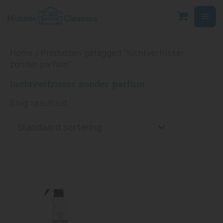
Ga
naar
de
inhoud
Home
/ Producten getagged “luchtverfrisser
zonder parfum”
luchtverfrisser zonder parfum
Enig resultaat