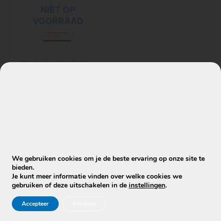
NIET OP
VOORRAAD
Geurverwijderaars
Enzyme Guardian
– Professionele
Geurverwijderaar
met
Enzymtechnologie
(750 ml)
€
16,95
We gebruiken cookies om je de beste ervaring op onze site te
bieden.
Je kunt meer informatie vinden over welke cookies we
Lees verder
gebruiken of deze uitschakelen in de
instellingen
.
Accepteer
Afwijzen