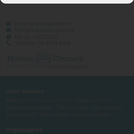
Stuur WhatsApp Bericht
Info@mobielecleaners.nl
Ma-za: 7:00/22:00
Telefoon: 06-3974 9008
©2026 | KVK: 75677016 |
Algemene Voorwaarden
Onze diensten
Bank reiniging
Stoel reiniging
Matras reiniging
Bureaustoel reiniging
Tapijt reiniging
Trap reiniging
Auto reiniging
Boot, caravan, camper reiniging
Regiopagina's