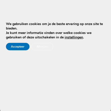
€ 19,50.
€ 16,50.
We gebruiken cookies om je de beste ervaring op onze site te
bieden.
Je kunt meer informatie vinden over welke cookies we
gebruiken of deze uitschakelen in de
instellingen
.
Accessoires &
Reinigingstools
hulpmiddelen
Accepteer
Afwijzen
Zachte
FUR-EEL® HOME
Boorborstel –
BASIC –
Meubel & Tapijt
Aanbevolen door
Borstel
Mobiele Cleaners
€
11,95
€
19,50
€
16,50
Toevoegen aan
Toevoegen aan
winkelwagen
winkelwagen