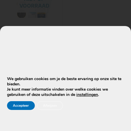
VOORRAAD
Kits & Bundels
DOE-HET-ZELF
BANKREINIGINGSKIT
– BASIC EDITION
€
40,85
€
34,95
We gebruiken cookies om je de beste ervaring op onze site te
Lees verder
bieden.
Je kunt meer informatie vinden over welke cookies we
gebruiken of deze uitschakelen in de
instellingen
.
Accepteer
Afwijzen
Stuur WhatsApp Bericht