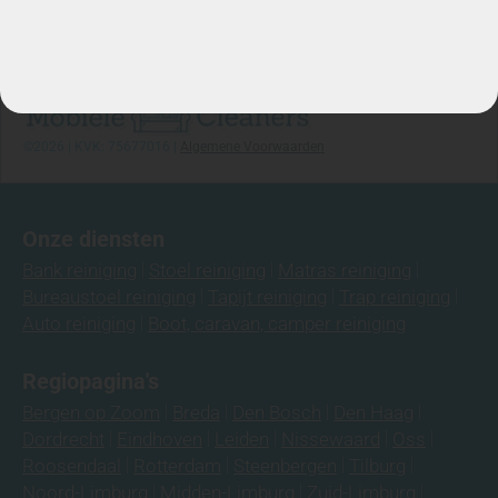
Info@mobielecleaners.nl
Ma-za: 7:00/22:00
Telefoon: 06-3974 9008
©2026 | KVK: 75677016 |
Algemene Voorwaarden
Onze diensten
Bank reiniging
Stoel reiniging
Matras reiniging
Bureaustoel reiniging
Tapijt reiniging
Trap reiniging
Auto reiniging
Boot, caravan, camper reiniging
Regiopagina's
Bergen op Zoom
Breda
Den Bosch
Den Haag
Dordrecht
Eindhoven
Leiden
Nissewaard
Oss
Roosendaal
Rotterdam
Steenbergen
Tilburg
Noord-Limburg
Midden-Limburg
Zuid-Limburg