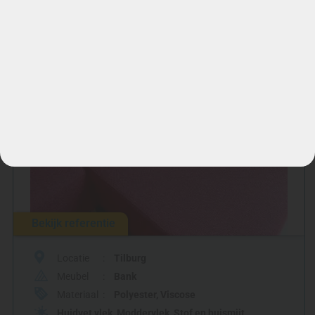
Bankstel reinigen in Tilburg.
NA
Bekijk referentie
Locatie
Tilburg
Meubel
Bank
Materiaal
Polyester
,
Viscose
Huidvet vlek
,
Moddervlek
,
Stof en huismijt
,