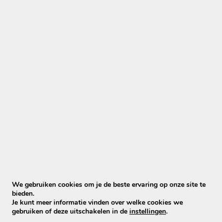
Hoe werkt het?
Offerte aanvragen
Via onze website kun je eenvoudig een aanvraag
indienen.
Afspraak plannen
Samen plannen we een moment dat het uitkomt.
Professionele reiniging
Wij reinigen je meubels bij jou thuis met
professionele apparatuur.
Wat zijn de voordelen?
✔ Geen reinigingsmachine huren
✔ Professioneel resultaat
✔ Besparing op nieuwe meubels
We gebruiken cookies om je de beste ervaring op onze site te
Veelgestelde vraag
bieden.
❓ Hoe onderhoud ik mijn stoffen bank het beste?
Je kunt meer informatie vinden over welke cookies we
gebruiken of deze uitschakelen in de
instellingen
.
Stofzuig je bank regelmatig en behandel kleine