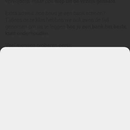
verwijderd, maar ook
diep uit de vezels gehaald
.
Extra advies: hoe houd je een bank schoon?
Tijdens deze klus hebben we ook even de tijd
genomen om uit te leggen
hoe je een bank het beste
kunt onderhouden
.
Veel mensen proberen eerst:
stoomreinigers
huismiddeltjes
“oma weet raad”-tips
Maar dat kan soms juist
meer problemen
veroorzaken
.
Met de juiste methode en producten kun je een bank
beter
regelmatig licht onderhouden
, zodat vlekken
zich minder snel ophopen.
Resultaat: weer een frisse bank in huis