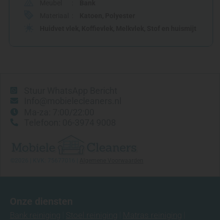
Meubel
Bank
Materiaal
Katoen
,
Polyester
Huidvet vlek
,
Koffievlek
,
Melkvlek
,
Stof en huismijt
Stuur WhatsApp Bericht
Info@mobielecleaners.nl
Ma-za: 7:00/22:00
Telefoon: 06-3974 9008
©2026 | KVK: 75677016 |
Algemene Voorwaarden
Onze diensten
Bank reiniging
Stoel reiniging
Matras reiniging