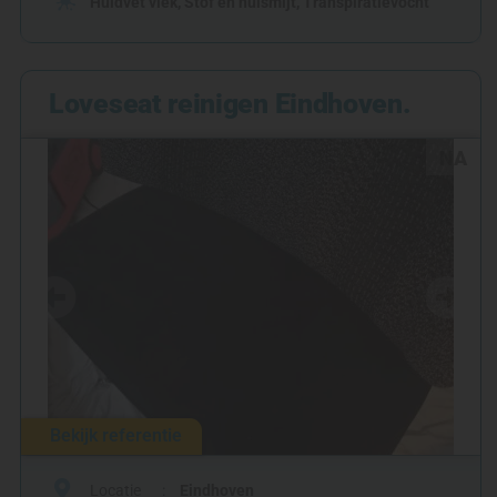
Huidvet vlek
,
Stof en huismijt
,
Transpiratievocht
Loveseat reinigen Eindhoven.
NA
Bekijk referentie
Locatie
Eindhoven