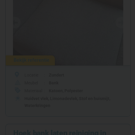
Bekijk referentie
Locatie
Zundert
Meubel
Bank
Materiaal
Katoen
,
Polyester
Huidvet vlek
,
Limonadevlek
,
Stof en huismijt
,
Waterkringen
Hoek bank laten reiniging in