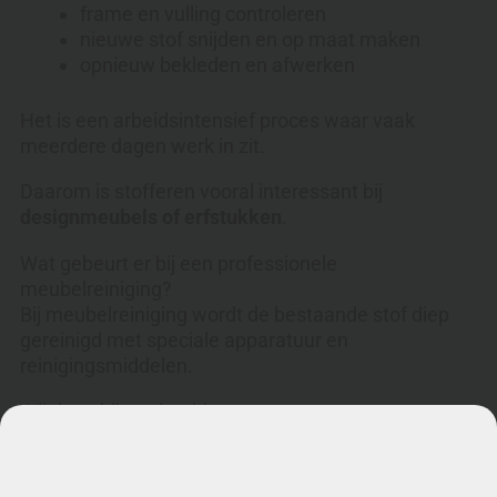
frame en vulling controleren
nieuwe stof snijden en op maat maken
opnieuw bekleden en afwerken
Het is een arbeidsintensief proces waar vaak
meerdere dagen werk in zit.
Daarom is stofferen vooral interessant bij
designmeubels of erfstukken
.
Wat gebeurt er bij een professionele
meubelreiniging?
Bij meubelreiniging wordt de bestaande stof diep
gereinigd met speciale apparatuur en
reinigingsmiddelen.
Wij doen bijvoorbeeld:
grondig stofvrij maken van de bank
dieptereiniging van de stof