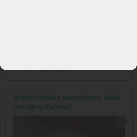
Bekijk referentie
Locatie
Tilburg
Meubel
Bank
Materiaal
Polyester
,
Viscose
Huidvet vlek
,
Moddervlek
,
Stof en huismijt
,
Waterkringen
,
Zuivelvlek
Watervlekken verwijderen bank
reiniging Zundert.
NA