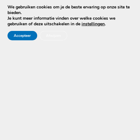
✅
Direct een prijsopgave via WhatsApp (06-
We gebruiken cookies om je de beste ervaring op onze site te
39749008)
bieden.
Je kunt meer informatie vinden over welke cookies we
💡
Ook benieuwd naar de mogelijkheden?
gebruiken of deze uitschakelen in de
instellingen
.
➡️ Lees meer over
bank reinigen vs. opnieuw
Accepteer
Afwijzen
stofferen
:
Klik hier
Klantbeoordelingen
Een score van
4,9 uit 5
met maar liefst 416
onafhankelijke reviews. We zijn er super trots op en
we tonen ze graag!
Liesbet Berghof
★★★★★