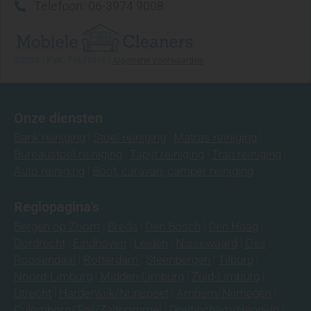
Telefoon: 06-3974 9008
©2026 | KVK: 75677016 |
Algemene Voorwaarden
Onze diensten
Bank reiniging
Stoel reiniging
Matras reiniging
Bureaustoel reiniging
Tapijt reiniging
Trap reiniging
Auto reiniging
Boot, caravan, camper reiniging
Regiopagina's
Bergen op Zoom
Breda
Den Bosch
Den Haag
Dordrecht
Eindhoven
Leiden
Nissewaard
Oss
Roosendaal
Rotterdam
Steenbergen
Tilburg
Noord-Limburg
Midden-Limburg
Zuid-Limburg
Utrecht
Harderwijk/Nunspeet
Arnhem/Nijmegen
Culemborg/Tiel/Zaltbommel
Doetinchem/Hengelo