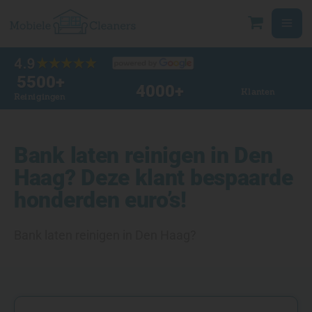
Ga
naar
de
inhoud
5500
+
4000
+
Klanten
Reinigingen
Bank laten reinigen in Den
Haag? Deze klant bespaarde
honderden euro’s!
Bank laten reinigen in Den Haag?