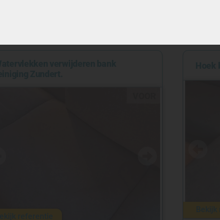
atervlekken verwijderen bank
Hoek b
einiging Zundert.
VOOR
NA
Bekijk 
ekijk referentie