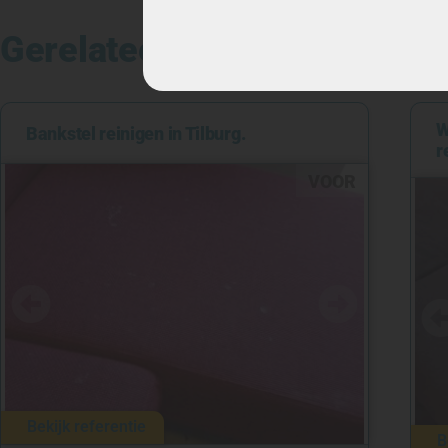
Gerelateerde referenties
W
Bankstel reinigen in Tilburg.
r
VOOR
NA
Bekijk referentie
B