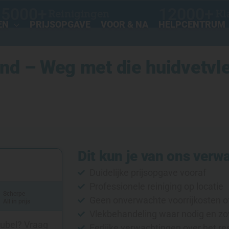
15000
+
12000
+
Reinigingen
Kl
EN
PRIJSOPGAVE
VOOR & NA
HELPCENTRUM
nd – Weg met die huidvetvl
Dit kun je van ons verw
Duidelijke prijsopgave vooraf
Professionele reiniging op locatie
Scherpe
Geen onverwachte voorrijkosten o
All in prijs
Vlekbehandeling waar nodig en zo
eubel? Vraag
Eerlijke verwachtingen over het re