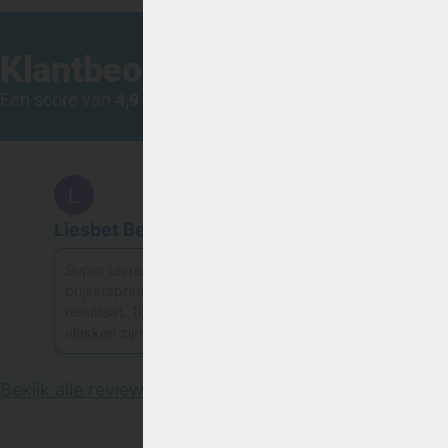
Klantbeoordelingen
Een score van
4,9 uit 5
met maar liefst 416 onafhankelijk
Liesbet Berghof
Y
★★★★★
Super tevreden! Gemakkelijk afspraak en
prijsafspraak maken via whatsapp. En prachtig
resultaat. 10 jaar oude bank is weer als nieuw. Alle
vlekken zijn
…
meer
Bekijk alle reviews
|
Schrijf een review