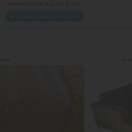
met één berichtje een prijs aan.
Ja, prijsopgave aanvragen