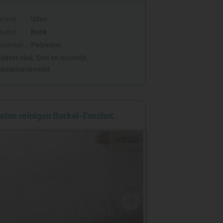
ocatie
Uden
eubel
Bank
ateriaal
Polyester
uidvet vlek
,
Stof en huismijt
,
ranspiratievocht
aten reinigen Berkel-Enschot.
VOOR
NA