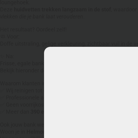
loungehoek.
Deze
huidvetten trekken langzaam in de stof
, waardoor 
vlekken die je bank laat verouderen
.
Het resultaat? Oordeel zelf!
🧼 Voor:
Doffe uitstraling, gelige verkleuring, zichtbaar vuil in de v
✨ Na:
Frisse, egale bank met zichtbaar verschil in kleur en stru
Bekijk hieronder de foto’s van
voor en na de reiniging i
Waarom klanten in Helmond kiezen voor Mobiele Cleane
✅ Wij reinigen tot diep in de vezel – zonder stoom of ag
✅ Professionele aanpak met zichtbare resultaten
✅ Geen voorrijkosten – gewoon een vaste prijs per objec
✅ Meer dan
390 echte 5-sterren reviews
Ook jouw bank weer fris laten maken?
Woon je in
Helmond of omgeving
en wil je van die huidv