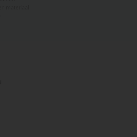
en materiaal
s
d