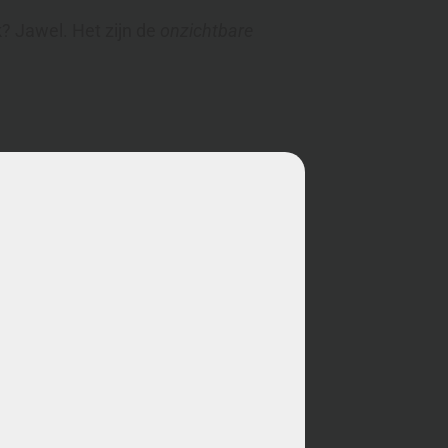
k? Jawel. Het zijn de
onzichtbare