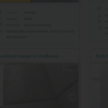
L
Locatie
Zundert
M
Meubel
Bank
M
Materiaal
Katoen
,
Polyester
H
Huidvet vlek
,
Limonadevlek
,
Stof en huismijt
,
T
Waterkringen
oekbank reinigen in Veldhoven.
Bank l
VOOR
NA