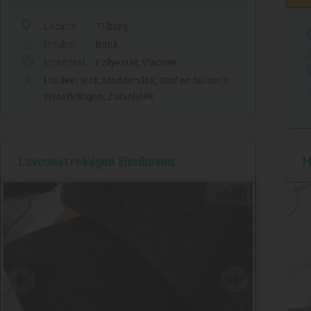
Locatie
Tilburg
Meubel
Bank
Materiaal
Polyester
,
Viscose
Huidvet vlek
,
Moddervlek
,
Stof en huismijt
,
Waterkringen
,
Zuivelvlek
Loveseat reinigen Eindhoven.
H
VOOR
NA