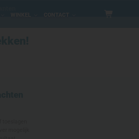
anten
WINKEL
CONTACT
ekken!
achten
f toeslagen
ver mogelijk
sultaat