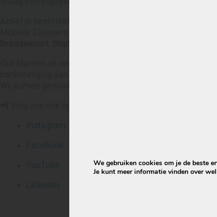
Vraag een vrijblijvende prijsopgave aan via WhatsApp of
Actief in heel Helmond en omgeving
Mobiele Cleaners is actief in heel Helmond en de direct
Brandevoort
,
Stiphout
,
Mierlo-Hout
,
Rijpelberg
,
Dierdon
Ook klanten uit omliggende plaatsen zoals
Mierlo
,
Aarle
bankreiniging aan huis.
Wij komen gewoon naar je toe – met eigen apparatuur en
📲 Volg ons ook op social media voor meer voor-en-na’s e
Instagram
Facebook
We gebruiken cookies om je de beste erv
YouTube
Je kunt meer informatie vinden over we
LinkedIn