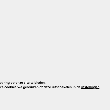
 ons
offerteformulier
.
e omgeving. Denk aan wijken als:
k
,
Brouwhuis
en het centrum van Helmond.
-Rixtel
,
Deurne
en
Nuenen
weten ons inmiddels goed te 
 vakkennis. Makkelijker wordt het niet 💪
n tips:
aring op onze site te bieden.
lke cookies we gebruiken of deze uitschakelen in de
instellingen
.