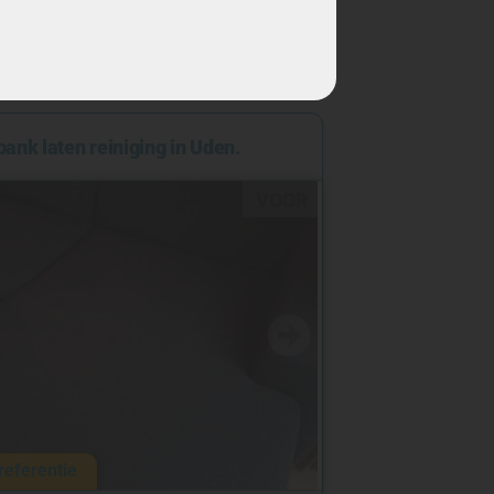
ank laten reiniging in Uden.
VOOR
NA
referentie