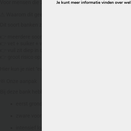
Voor mensen die zoeken op
bank reinigen Rotterdam
is
Je kunt meer informatie vinden over we
⚠️ Waarom dit geen standaard reiniging is
Dit soort banken zijn de moeilijkste.
👉 meerdere soorten vervuiling door elkaar
👉 vet + suiker + vuil = hardnekkig
👉 vuil zit diep in de vezels
👉 groot risico op kringen bij verkeerde aanpak
Hier kun je niet “even snel” overheen gaan.
🧼 Onze aanpak
Bij deze bank hebben wij alles uit de kast gehaald:
eerst grondig stofvrij gemaakt
zware voorbehandeling op alle vlekzones
intensief loswerken van vervuiling