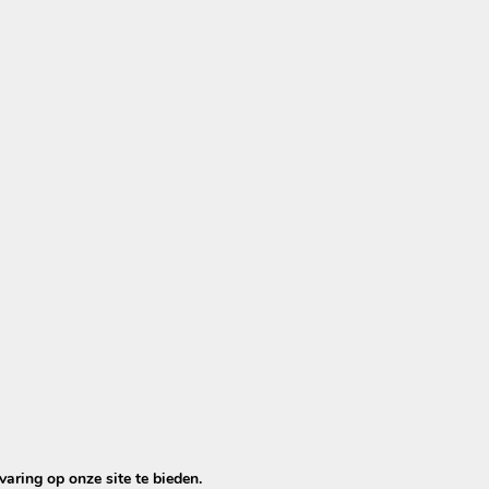
er, schoner en hygiënisch geworden.
 zonder professionele reiniging.
aring op onze site te bieden.