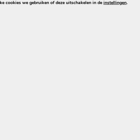
 dit precies zo’n praktijkvoorbeeld.
lke cookies we gebruiken of deze uitschakelen in de
instellingen
.