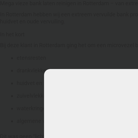
Mega vieze bank laten reinigen in Rotterdam – van extre
In Rotterdam hebben wij een extreem vervuilde bank profe
huidvet en oude vervuiling.
In het kort
Bij deze klant in Rotterdam ging het om een microvezel 
etensresten
drankvlekken
huidvet en transpiratie
zuivelvlekken
waterkringen
algemene vervuiling
Dit was geen “lichte opfrisbeurt”, maar echt een diep ver