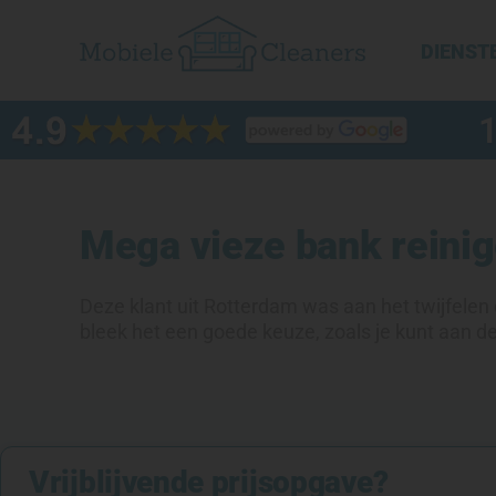
Ga
naar
DIENST
de
inhoud
Mega vieze bank reini
Deze klant uit Rotterdam was aan het twijfelen 
bleek het een goede keuze, zoals je kunt aan de 
Vrijblijvende prijsopgave?