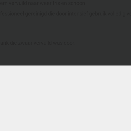
em vervuild naar weer fris en schoon
ssioneel gereinigd die door intensief gebruik volledig v
bank die zwaar vervuild was door:
vuilde bank.