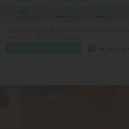
Geheel
5 Sterren
Geen
Vrijblijvend
Google reviews
Voorrijkosten
Benieuwd naar de prijs voor het reinigen van jouw m
met één berichtje een prijs aan.
Ja, prijsopgave aanvragen
Wij zijn nu ge