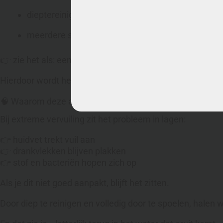
dieptereiniging met extractie-techniek
meerdere spoelgangen voor optimaal resultaat
👉 zie het als: een
wasprogramma voor je bank
Hierdoor wordt het vuil niet alleen losgemaakt, maar echt
🧠 Waarom deze aanpak werkt
Bij extreme vervuiling zit het probleem in lagen:
👉 huidvet trekt vuil aan
👉 drankvlekken blijven plakken
👉 stof en bacteriën hopen zich op
Als je dit niet goed aanpakt, blijft het zitten.
Door diep te reinigen en volledig door te spoelen, halen w