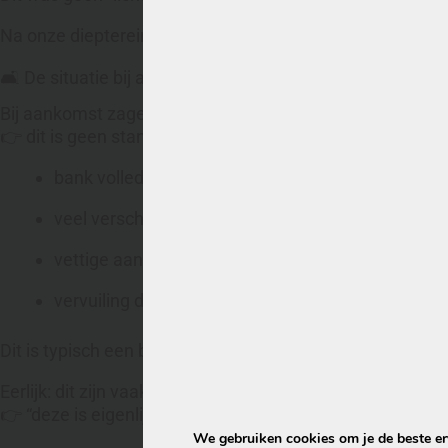
Na onze dieptereiniging is de bank weer zichtbaar friss
🛋️ De situatie bij aankomst
Bij aankomst zagen we direct:
👉 dit is geen standaard klus
bank volledig dof en grauw
veel verschillende soorten vlekken
vettige aanslag op zitplekken
vervuiling diep in de stof
Dit is typisch een bank die jarenlang intensief gebruikt is
Eerlijk: dit zijn vaak banken waarvan mensen denken
👉 “deze is eigenlijk niet meer te redden”
We gebruiken cookies om je de beste erv