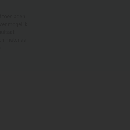
f toeslagen
ver mogelijk
sultaat
en materiaal
s