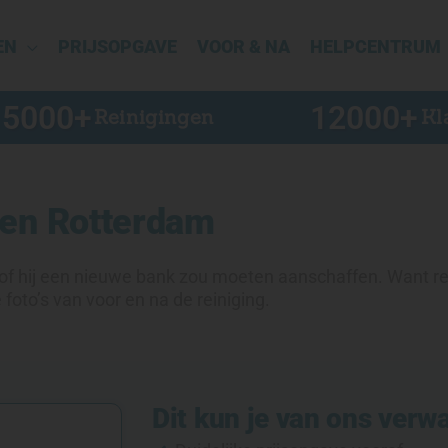
EN
PRIJSOPGAVE
VOOR & NA
HELPCENTRUM
15000
+
12000
+
Reinigingen
Kl
gen Rotterdam
of hij een nieuwe bank zou moeten aanschaffen. Want rein
foto’s van voor en na de reiniging.
Dit kun je van ons verw