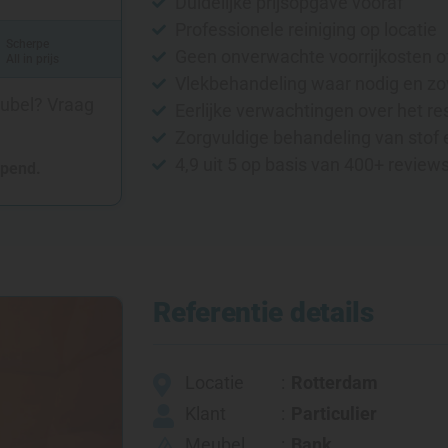
Duidelijke prijsopgave vooraf
Professionele reiniging op locatie
Scherpe
Geen onverwachte voorrijkosten o
All in prijs
Vlekbehandeling waar nodig en zo
eubel? Vraag
Eerlijke verwachtingen over het re
Zorgvuldige behandeling van stof 
4,9 uit 5 op basis van 400+ review
opend.
Referentie details
Locatie
Rotterdam
Klant
Particulier
Meubel
Bank