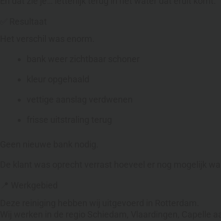
En dat zie je… letterlijk terug in het water dat eruit komt.
✅ Resultaat
Het verschil was enorm.
bank weer zichtbaar schoner
kleur opgehaald
vettige aanslag verdwenen
frisse uitstraling terug
Geen nieuwe bank nodig.
De klant was oprecht verrast hoeveel er nog mogelijk wa
📍 Werkgebied
Deze reiniging hebben wij uitgevoerd in Rotterdam.
Wij werken in de regio Schiedam, Vlaardingen, Capelle a