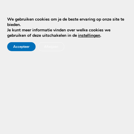
Kostenbesparend t.o.v. vervanging
We gebruiken cookies om je de beste ervaring op onze site te
❓ Veelgestelde vragen (zakelijk)
bieden.
Je kunt meer informatie vinden over welke cookies we
Reinigen jullie ook meerdere woningen achter
gebruiken of deze uitschakelen in de
instellingen
.
elkaar?
Ja. Wij zijn ingericht op
bulk en series
binnen
Accepteer
Afwijzen
vakantieparken en recreatieparken.
Kunnen jullie banken en matrassen in chalets
reinigen?
Ja.
Chalet bank reinigen
, stoelen en matrassen zijn
dagelijkse werkzaamheden voor ons.
Is dit geschikt voor verhuurwoningen?
Absoluut. Onze methode is veilig, effectief en ideaal
voor
recreatiewoningen
.
🎯 Op zoek naar professionele meubelreiniging voor
jouw vakantiepark?