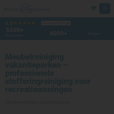
Ga
naar
de
inhoud
5500
+
4000
+
Klanten
Reinigingen
Meubelreiniging
vakantieparken –
professionele
stofferingreiniging voor
recreatiewoningen
Meubelreiniging vakantieparken