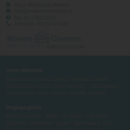
Stuur WhatsApp Bericht
Info@mobielecleaners.nl
Ma-za: 7:00/22:00
Telefoon: 06-3974 9008
©2026 | KVK: 75677016 |
Algemene Voorwaarden
Onze diensten
Bank reiniging
Stoel reiniging
Matras reiniging
Bureaustoel reiniging
Tapijt reiniging
Trap reiniging
Auto reiniging
Boot, caravan, camper reiniging
Regiopagina's
Bergen op Zoom
Breda
Den Bosch
Den Haag
Dordrecht
Eindhoven
Leiden
Nissewaard
Oss
Roosendaal
Rotterdam
Steenbergen
Tilburg