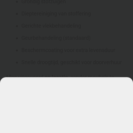
Grondig stofzuigen
Dieptereiniging van stoffering
Gerichte vlekbehandeling
Geurbehandeling (standaard)
Beschermcoating voor extra levensduur
Snelle droogtijd, geschikt voor doorverhuur
Alles uitgevoerd
op locatie
, zonder meubels te
verplaatsen.
🔹 Resultaat
Stoffering zichtbaar schoner en frisser
Geuren geneutraliseerd
Meubels weer representatief voor verhuur