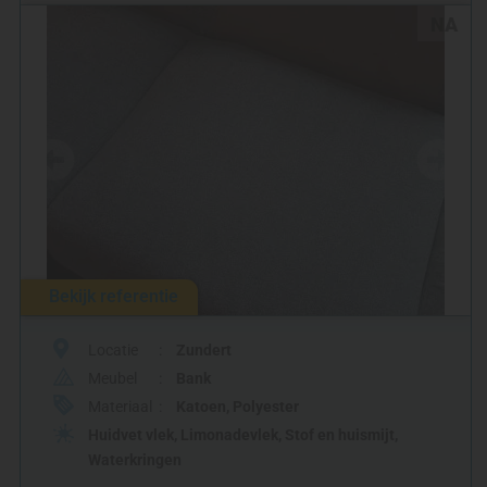
NA
Bekijk referentie
Locatie
Zundert
Meubel
Bank
Materiaal
Katoen
,
Polyester
Huidvet vlek
,
Limonadevlek
,
Stof en huismijt
,
Waterkringen