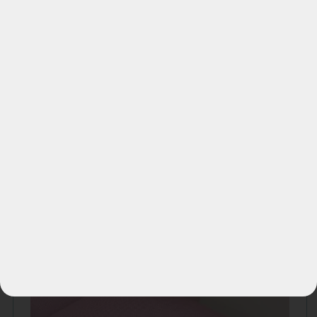
cleaner, onze 2 stoelen en bank van ruim. 6 jaar
oud snelle reactie
…
meer
Bekijk alle reviews
|
Schrijf een review
Gerelateerde referenties
Bankstel reinigen in Tilburg.
NA