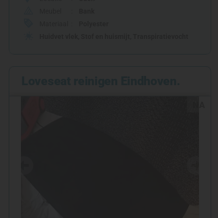
Meubel
Bank
Materiaal
Polyester
Huidvet vlek
,
Stof en huismijt
,
Transpiratievocht
Loveseat reinigen Eindhoven.
NA