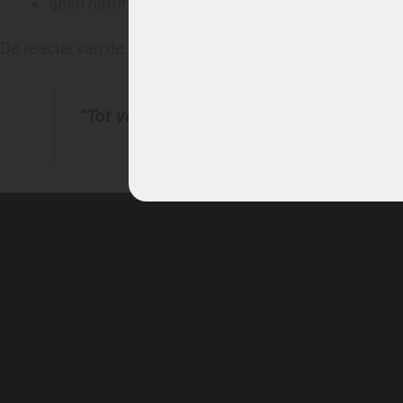
geen natte plekken, geen verkleuring, geen schad
De reactie van de klant was precies waar we het voor do
“Tot volgend jaar! En bedankt voor alle b