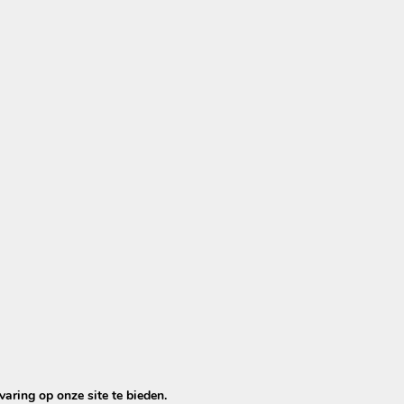
die uitsluitend met stoommachines werken –
laten microve
t is bij een verkeerde aanpak.
 reinigingsmethode ontwikkeld
, specifiek geschikt voor
aring op onze site te bieden.