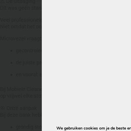
⚠️ De uitdaging – microvezel is geen standaard stof
Dit was géén standaard klus.
Veel professionele meubelreinigingsbedrijven – zeker 
Niet omdat het onmogelijk is, maar omdat het risico groo
Microvezel vraagt om:
gecontroleerde vochtbelasting
de juiste producten
en vooral: ervaring
Bij Mobiele Cleaners hebben wij een
veilige en bewezen
op vrijwel elke stofsoort.
🧼 Onze aanpak
Bij deze bank hebben wij het volledige traject uitgevoerd:
grondig stofzuigen
We gebruiken cookies om je de beste erv