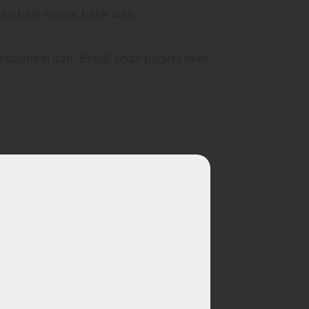
g een hele mooie bank was.
fessioneel aan. Bekijk onze pagina over