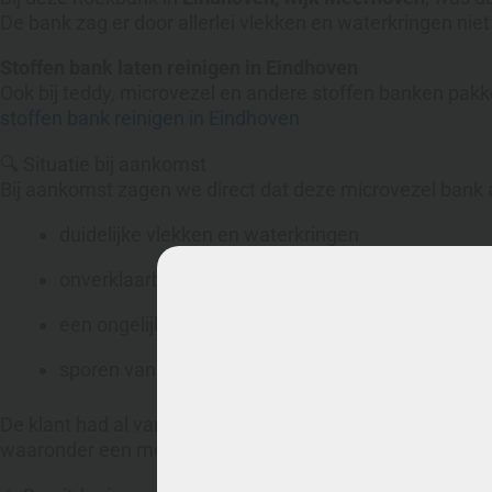
De bank zag er door allerlei vlekken en waterkringen niet 
Stoffen bank laten reinigen in Eindhoven
Ook bij teddy, microvezel en andere stoffen banken pakke
stoffen bank reinigen in Eindhoven
🔍 Situatie bij aankomst
Bij aankomst zagen we direct dat deze microvezel bank
duidelijke vlekken en waterkringen
onverklaarbare verkleuringen in de stof
een ongelijkmatige uitstraling over de zitdelen
sporen van
verkeerde reinigingsmiddelen en -ma
De klant had al van alles geprobeerd (letterlijk:
van alles

waaronder een meubelspray die het probleem helaas al