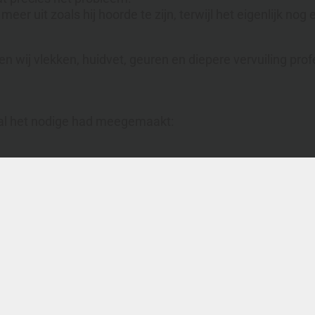
meer uit zoals hij hoorde te zijn, terwijl het eigenlijk no
n wij vlekken, huidvet, geuren en diepere vervuiling pro
 al het nodige had meegemaakt:
terialen
),
leen maar erger had gemaakt.