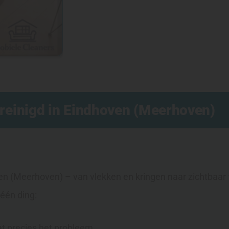
reinigd in Eindhoven (Meerhoven)
n (Meerhoven) – van vlekken en kringen naar zichtbaar f
één ding:
at precies het probleem.