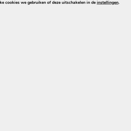
lke cookies we gebruiken of deze uitschakelen in de
instellingen
.
 te vertragen
t meer dan woorden: