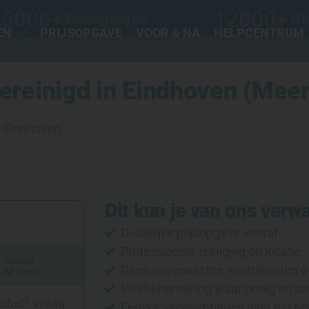
15000
+
12000
+
Reinigingen
Kl
EN
PRIJSOPGAVE
VOOR & NA
HELPCENTRUM
ereinigd in Eindhoven (Mee
n Eindhoven
Dit kun je van ons verw
Duidelijke prijsopgave vooraf
Professionele reiniging op locatie
Scherpe
Geen onverwachte voorrijkosten o
All in prijs
Vlekbehandeling waar nodig en zo
eubel? Vraag
Eerlijke verwachtingen over het re