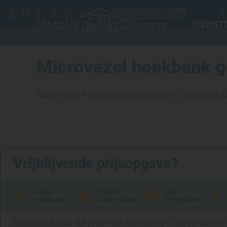
Ga
naar
DIENST
de
inhoud
Microvezel hoekbank g
Microvezel hoekbank professioneel gereinigd i
Vrijblijvende prijsopgave?
Geheel
5 Sterren
Geen
Vrijblijvend
Google reviews
Voorrijkosten
Benieuwd naar de prijs voor het reinigen van jouw m