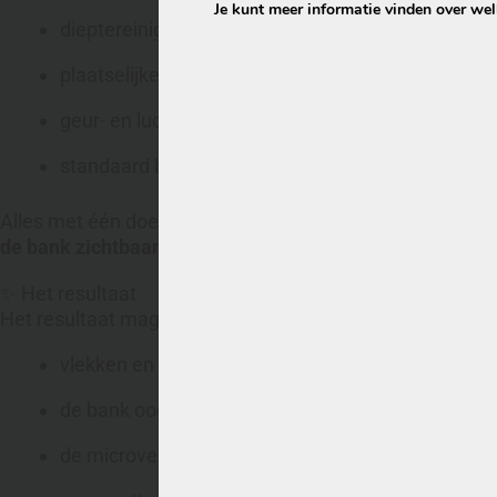
Je kunt meer informatie vinden over we
dieptereiniging afgestemd op microvezel
plaatselijke vlekbehandeling
geur- en luchtbehandeling
standaard beschermcoating om nieuwe vervuiling
Alles met één doel:
de bank zichtbaar opfrissen, zonder risico voor de stof.
✨ Het resultaat
Het resultaat mag er zijn – en de foto’s zeggen hier éch
vlekken en kringen sterk verminderd
de bank oogt weer rustig en egaal
de microvezelstructuur is intact gebleven