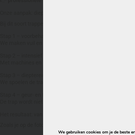
👉
professionele trapreiniging op locatie
Onze aanpak: dieptereiniging van de trap
Bij dit soort trappen gaan we vol aan de bak.
Stap 1 – voorbehandeling
We maken vuil en vet los uit de vezels.
Stap 2 – intensief borstelen
Met machines en borstels halen we het vuil los uit de sto
Stap 3 – dieptereiniging (extractie)
We spoelen de trap grondig en zuigen het vuil direct weer
Stap 4 – geur- en frisbehandeling
De trap wordt niet alleen schoon, maar ook weer fris.
Het resultaat: van “afgeschreven” naar weer netjes
Zoals je op de foto’s ziet:
We gebruiken cookies om je de beste erv