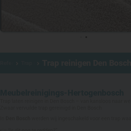
Trap reinigen Den Bosch 
Referenties
Trap reinigen
Meubelreiniging
s-Hertogenbosch
Trap laten reinigen in Den Bosch – van kansloos naar wee
Zwaar vervuilde trap gereinigd in Den Bosch
In
Den Bosch
werden wij ingeschakeld voor een trap waarv
👉
“Is dit nog te redden?”