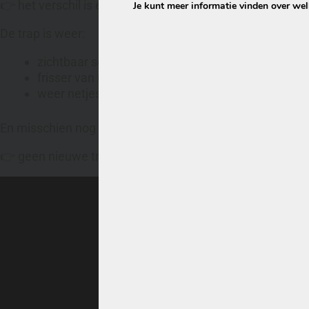
👉 het verschil is enorm
Je kunt meer informatie vinden over we
De trap is weer:
zichtbaar schoner
frisser van uitstraling
weer netjes in huis
En misschien nog wel het belangrijkste:
👉 geen nieuwe trap nodig