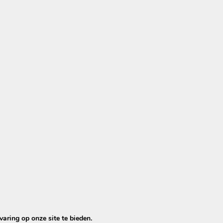
f.
 af.
aring op onze site te bieden.