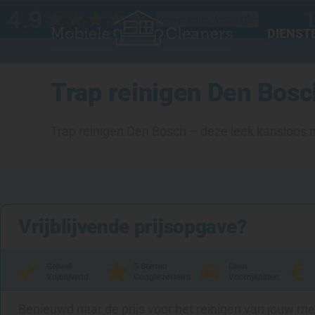
Ga
naar
DIENST
de
inhoud
Trap reinigen Den Bosch
Trap reinigen Den Bosch – deze leek kansloos m
Vrijblijvende prijsopgave?
Geheel
5 Sterren
Geen
Vrijblijvend
Google reviews
Voorrijkosten
Benieuwd naar de prijs voor het reinigen van jouw m