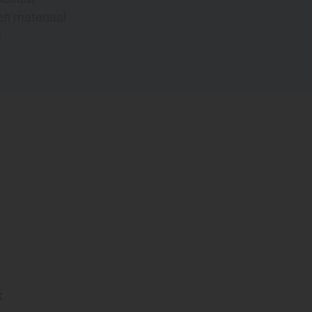
en materiaal
s
k