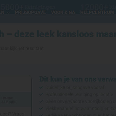
15000
+
12000
+
Reinigingen
Kl
EN
PRIJSOPGAVE
VOOR & NA
HELPCENTRUM
 – deze leek kansloos maar 
aar kijk het resultaat
Dit kun je van ons verw
Duidelijke prijsopgave vooraf
Professionele reiniging op locatie
Scherpe
Geen onverwachte voorrijkosten o
All in prijs
Vlekbehandeling waar nodig en zo
eubel? Vraag
Eerlijke verwachtingen over het re