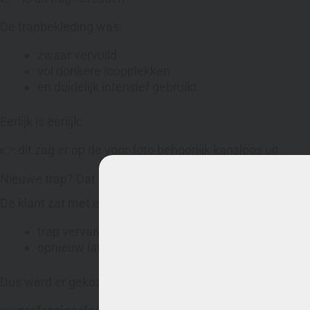
De trapbekleding was:
zwaar vervuild
vol donkere loopplekken
en duidelijk intensief gebruikt
Eerlijk is eerlijk:
👉 dit zag er op de voor-foto behoorlijk kansloos uit
Nieuwe trap? Dat is een flinke investering
De klant zat met een herkenbaar dilemma:
trap vervangen = grote klus
opnieuw laten stofferen = hoge kosten
Dus werd er gekozen voor een slimmere oplossing: