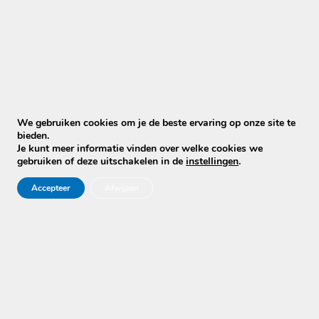
Liesbet Berghof
★★★★★
Super tevreden! Gemakkelijk afspraak en
We gebruiken cookies om je de beste ervaring op onze site te
bieden.
prijsafspraak maken via whatsapp. En prachtig
Je kunt meer informatie vinden over welke cookies we
resultaat. 10 jaar oude bank is weer als nieuw. Alle
gebruiken of deze uitschakelen in de
instellingen
.
vlekken zijn
…
meer
Accepteer
Afwijzen
Simone Toetenel
★★★★★
Ik stuurde een berichtje en bijna direct antwoord
op al mijn vragen. Duidelijk prijs en goede uitleg. De
jongen die hier kwam was super aardig en
vriendelijk,
…
meer