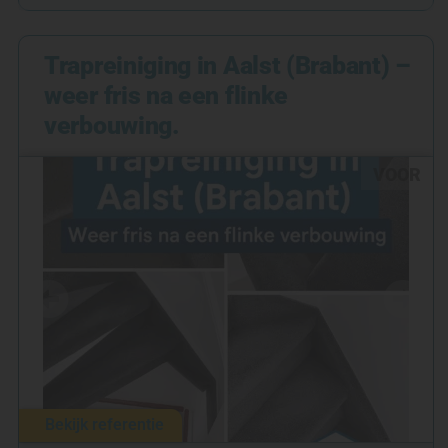
Trapreiniging in Aalst (Brabant) –
weer fris na een flinke
verbouwing.
VOOR
Bekijk referentie