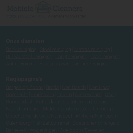
©2026 | KVK: 75677016 |
Algemene Voorwaarden
Onze diensten
Bank reiniging
Stoel reiniging
Matras reiniging
Bureaustoel reiniging
Tapijt reiniging
Trap reiniging
Auto reiniging
Boot, caravan, camper reiniging
Regiopagina's
Bergen op Zoom
Breda
Den Bosch
Den Haag
Dordrecht
Eindhoven
Leiden
Nissewaard
Oss
Roosendaal
Rotterdam
Steenbergen
Tilburg
Noord-Limburg
Midden-Limburg
Zuid-Limburg
Utrecht
Harderwijk/Nunspeet
Arnhem/Nijmegen
Culemborg/Tiel/Zaltbommel
Doetinchem/Hengelo
Barneveld/Wageningen
Apeldoorn/Deventer