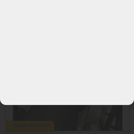
Gerelateerde referenties
Bureaustoelen kantinestoelen
reinigen Son en Breugel.
NA
Bekijk referentie