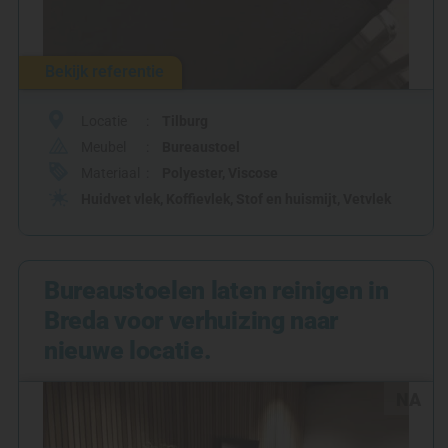
Bekijk referentie
Locatie
Tilburg
Meubel
Bureaustoel
Materiaal
Polyester
,
Viscose
Huidvet vlek
,
Koffievlek
,
Stof en huismijt
,
Vetvlek
Bureaustoelen laten reinigen in
Breda voor verhuizing naar
nieuwe locatie.
NA