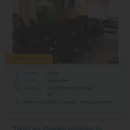
Bekijk referentie
Locatie
Breda
Meubel
Bureaustoel
Materiaal
Acryl
,
Polyester
,
Viscose
,
Wol
Huidvet vlek
,
Stof en huismijt
,
Transpiratievocht
Tapijt en stoelen reinigen in