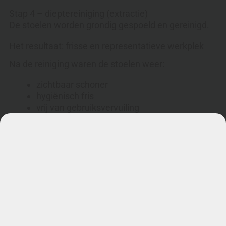
Stap 4 – dieptereiniging (extractie)
De stoelen worden grondig gespoeld en gereinigd.
Het resultaat: frisse en representatieve werkplek
Na de reiniging waren de stoelen weer:
zichtbaar schoner
hygiënisch fris
vrij van gebruiksvervuiling
weer representatief
Voor bedrijven betekent dit:
👉 geen nieuwe stoelen nodig
👉 lagere kosten
👉 betere werkomgeving