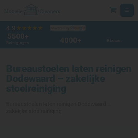
Ga
naar
de
inhoud
5500
+
4000
+
Klanten
Reinigingen
Bureaustoelen laten reinigen
Dodewaard – zakelijke
stoelreiniging
Bureaustoelen laten reinigen Dodewaard –
zakelijke stoelreiniging