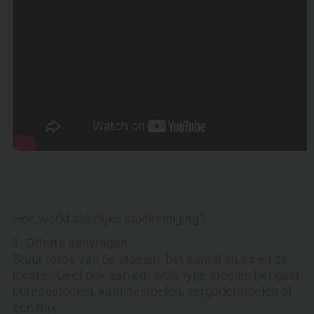
Hoe werkt zakelijke stoelreiniging?
1. Offerte aanvragen
Stuur foto’s van de stoelen, het aantal stuks en de
locatie. Geef ook aan om welk type stoelen het gaat:
bureaustoelen, kantinestoelen, vergaderstoelen of
een mix.