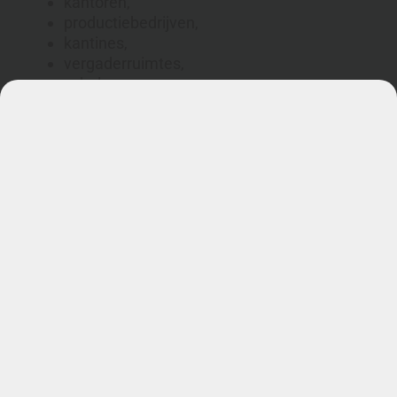
kantoren,
productiebedrijven,
kantines,
vergaderruimtes,
scholen,
zorginstellingen,
kerken,
showrooms,
en andere organisaties met gestoffeerde
stoelen.
Een frisse werkplek begint niet alleen bij het bureau
Bij schoonmaak op kantoor denken mensen vaak
aan vloeren, toiletten, bureaus en prullenbakken.
Maar stoelen worden soms vergeten.
Terwijl een medewerker dagelijks uren op een
bureaustoel zit. En een kantinestoel wordt door
meerdere mensen gebruikt, vaak tijdens eten en