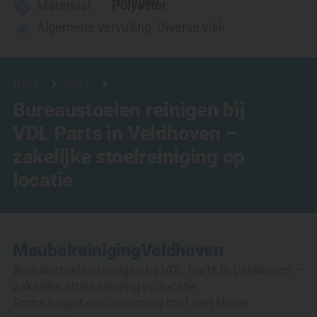
reinigen
Materiaal
Polyester
Algemene vervuiling
,
Diverse vlek
Referenties
Bureaustoel reinigen
Bureaustoelen reinigen bij
VDL Parts in Veldhoven –
zakelijke stoelreiniging op
locatie
Meubelreiniging
Veldhoven
Bureaustoelen reinigen bij VDL Parts in Veldhoven –
zakelijke stoelreiniging op locatie
Soms begint een aanvraag met een kleine