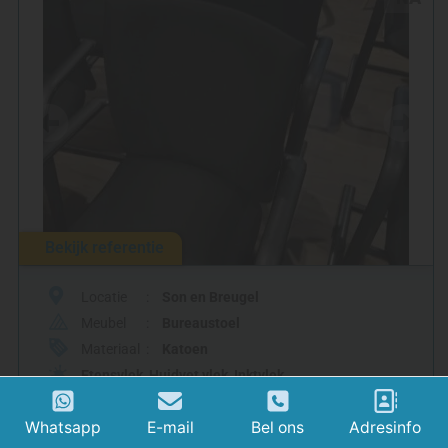
Bekijk referentie
Locatie
Son en Breugel
Meubel
Bureaustoel
Materiaal
Katoen
Etensvlek
,
Huidvet vlek
,
Inktvlek
Whatsapp
E-mail
Bel ons
Adresinfo