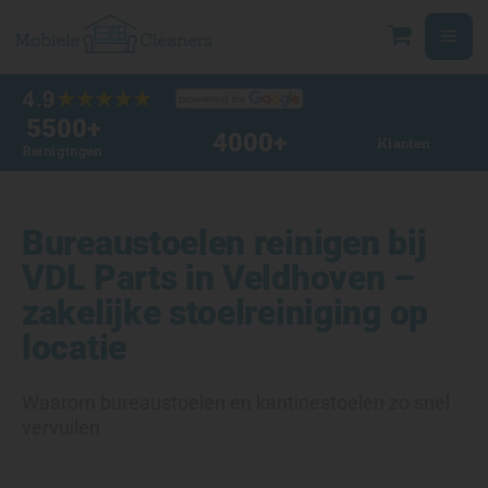
Ga
naar
de
inhoud
5500
+
4000
+
Klanten
Reinigingen
Bureaustoelen reinigen bij
VDL Parts in Veldhoven –
zakelijke stoelreiniging op
locatie
Waarom bureaustoelen en kantinestoelen zo snel
vervuilen