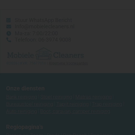
Stuur WhatsApp Bericht
Info@mobielecleaners.nl
Ma-za: 7:00/22:00
Telefoon: 06-3974 9008
©2026 | KVK: 75677016 |
Algemene Voorwaarden
Onze diensten
Bank reiniging
Stoel reiniging
Matras reiniging
Bureaustoel reiniging
Tapijt reiniging
Trap reiniging
Auto reiniging
Boot, caravan, camper reiniging
Regiopagina's