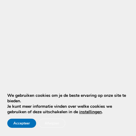
herinrichting van kantoren;
periodiek onderhoud;
oplevering van een werkruimte;
intensief gebruikte kantines;
vergaderruimtes;
wachtruimtes en ontvangstruimtes.
Wij beoordelen vooraf eerlijk of reinigen nog zinvol is.
Zakelijke stoelen laten reinigen
Mobiele Cleaners reinigt op locatie onder andere:
bureaustoelen;
We gebruiken cookies om je de beste ervaring op onze site te
vergaderstoelen;
bieden.
kantinestoelen;
Je kunt meer informatie vinden over welke cookies we
gebruiken of deze uitschakelen in de
instellingen
.
wachtkamerstoelen;
horecastoelen;
Accepteer
Afwijzen
banken en fauteuils;
vloerbedekking en projecttapijt.