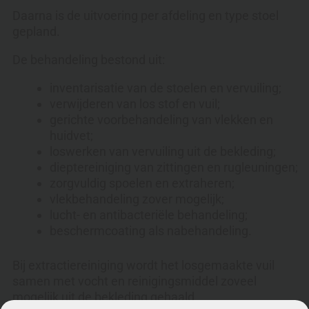
Daarna is de uitvoering per afdeling en type stoel
gepland.
De behandeling bestond uit:
inventarisatie van de stoelen en vervuiling;
verwijderen van los stof en vuil;
gerichte voorbehandeling van vlekken en
huidvet;
loswerken van vervuiling uit de bekleding;
dieptereiniging van zittingen en rugleuningen;
zorgvuldig spoelen en extraheren;
vlekbehandeling zover mogelijk;
lucht- en antibacteriële behandeling;
beschermcoating als nabehandeling.
Bij extractiereiniging wordt het losgemaakte vuil
samen met vocht en reinigingsmiddel zoveel
mogelijk uit de bekleding gehaald.