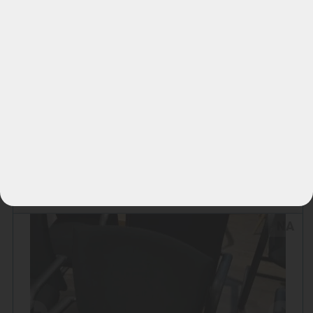
Bekijk alle reviews
|
Schrijf een review
Gerelateerde referenties
Bureaustoelen kantinestoelen
reinigen Son en Breugel.
NA