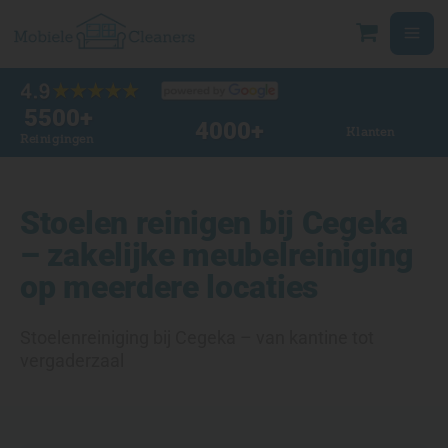
Ga
naar
de
inhoud
5500
+
4000
+
Klanten
Reinigingen
Stoelen reinigen bij Cegeka
– zakelijke meubelreiniging
op meerdere locaties
Stoelenreiniging bij Cegeka – van kantine tot
vergaderzaal