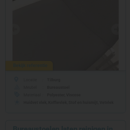
Bekijk referentie
Locatie
Tilburg
Meubel
Bureaustoel
Materiaal
Polyester
,
Viscose
Huidvet vlek
,
Koffievlek
,
Stof en huismijt
,
Vetvlek
Bureaustoelen laten reinigen in