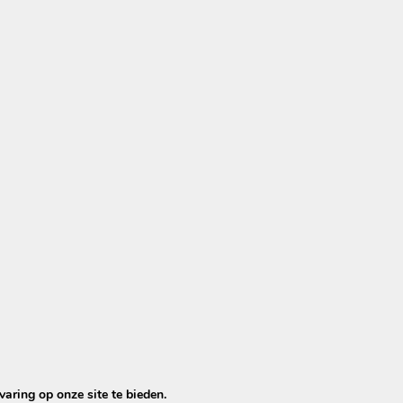
p wanneer meerdere stoelen naast elkaar staan of wannee
dra de stof dof of vervuild oogt.
beschadigd is, kan professionele reiniging een groot ver
estaande inventaris behouden en tegelijk de uitstraling 
aring op onze site te bieden.