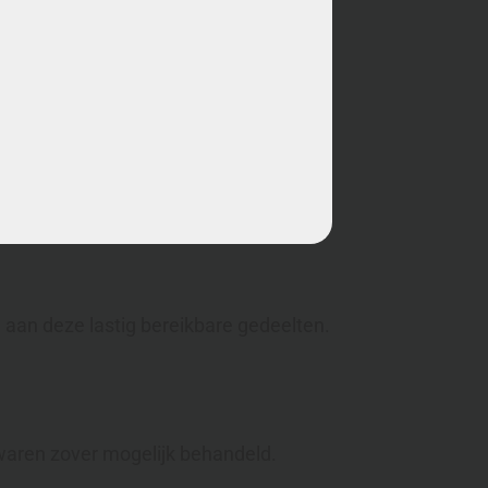
n overgeslagen.
 aan deze lastig bereikbare gedeelten.
 waren zover mogelijk behandeld.