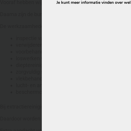
Vooraf hebben wij gekeken naar de verschillende soorten
Je kunt meer informatie vinden over we
Daarna zijn de bureaustoelen en vergaderstoelen per ru
De werkzaamheden bestonden uit:
inspectie van stof en vervuiling;
verwijderen van los stof en vuil;
voorbehandeling van huidvet en vlekken;
loswerken van vervuiling uit de vezels;
dieptereiniging van zittingen en rugleuningen;
zorgvuldig spoelen en extraheren;
vlekbehandeling zover mogelijk;
lucht- en antibacteriële behandeling;
beschermcoating als nabehandeling.
Bij extractiereiniging wordt vuil niet alleen losgemaakt
Daardoor worden de stoelen grondiger gereinigd dan met
Extra aandacht voor naden en randen