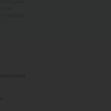
ver mogelijk
sultaat
en materiaal
s
andenIJssel
en