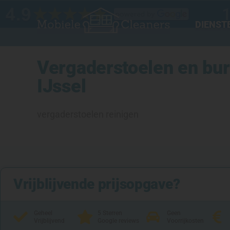
Ga
naar
DIENST
de
inhoud
Vergaderstoelen en bur
IJssel
vergaderstoelen reinigen
Vrijblijvende prijsopgave?
Geheel
5 Sterren
Geen
Vrijblijvend
Google reviews
Voorrijkosten