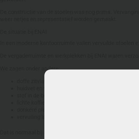
De constructie van de stoelen was nog prima. Vervangin
weer netjes en representatief worden gemaakt.
De situatie bij ENAI
In een moderne kantoorruimte vallen vervuilde stoelen ex
De vergaderruimte en werkplekken bij ENAI waren verzorgd
We zagen onder andere:
doffe zitvlakken;
huidvet en transpiratievervuiling;
stof in de bekleding;
lichte koffie- en gebruiksvlekken;
donkere plekken op intensief gebruikte stoelen;
vervuiling langs naden en randen.
Dat is normaal bij stoelen die dagelijks worden gebruikt