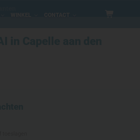
anten
WINKEL
CONTACT
I in Capelle aan den
achten
f toeslagen