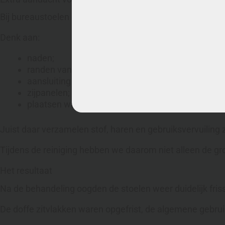
Bij bureaustoelen en vergaderstoelen blijft vervuiling 
Denk aan:
naden;
randen van de zitting;
aansluiting tussen rugleuning en zitvlak;
zijpanelen;
plaatsen waar handen vaak contact maken.
Juist daar verzamelen stof, haren en gebruiksvervuiling z
Tijdens de reiniging hebben we daarom niet alleen de g
Het resultaat
Na de behandeling oogden de stoelen weer duidelijk friss
De doffe zitvlakken waren opgefrist, de algemene gebru