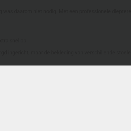
g was daarom niet nodig. Met een professionele diepter
tra snel op.
 ingericht, maar de bekleding van verschillende stoelen 
. Zeker in vergaderruimtes en op werkplekken bouwt vervu