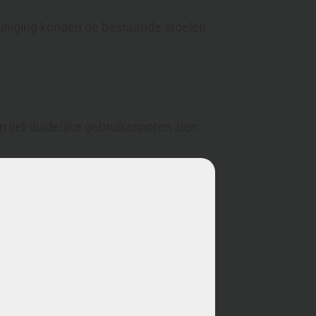
einiging konden de bestaande stoelen
liet duidelijke gebruikssporen zien.
iling zich langzaam op.