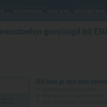
15000
+
12000
+
Reinigingen
Kl
EN
PRIJSOPGAVE
VOOR & NA
HELPCENTRUM
eaustoelen gereinigd bij ENA
Dit kun je van ons verw
Duidelijke prijsopgave vooraf
Professionele reiniging op locatie
Scherpe
Geen onverwachte voorrijkosten o
All in prijs