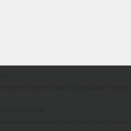
vaak zitten op plekken die bij normaal schoonmaken worde
ich.
rote vlakken behandeld, maar ook extra aandacht besteed
er en gelijkmatiger.
iksvervuiling was sterk verminderd en zichtbare vlekken