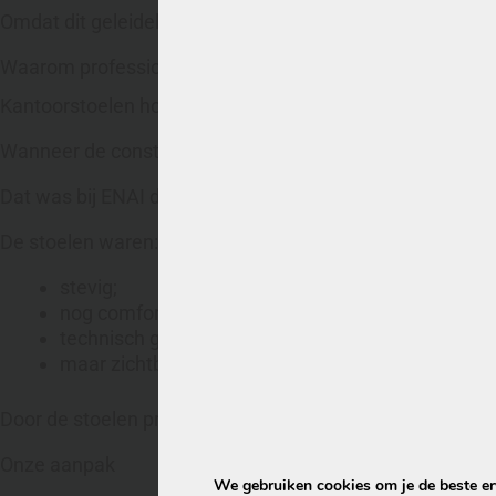
Omdat dit geleidelijk gebeurt, valt het vaak pas goed o
Waarom professionele stoelreiniging hier zinvol was
Kantoorstoelen hoeven niet direct vervangen te worden zo
Wanneer de constructie nog goed is en de bekleding niet 
Dat was bij ENAI duidelijk het geval.
De stoelen waren:
stevig;
nog comfortabel;
technisch goed bruikbaar;
maar zichtbaar toe aan onderhoud.
Door de stoelen professioneel te reinigen, kon ENAI de b
Onze aanpak
We gebruiken cookies om je de beste erv