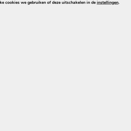
 stoelen, de bekleding en de mate van vervuiling.
lke cookies we gebruiken of deze uitschakelen in de
instellingen
.
imte behandeld.
. Het wordt samen met vocht en reinigingsmiddel zoveel m
 alleen plaatselijk schoonmaken of een vochtige doek.