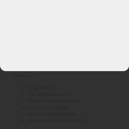
Na 24 uur zit je in de meeste situaties goed
en kan de bank weer normaal gebruikt
worden.
Waarom vragen wij vooraf om een foto?
Een foto helpt ons om beter in te schatten
hoeveel tijd wij ongeveer nodig hebben.
Niet om moeilijk te doen, maar om te zien
wat voor bank het is.
Denk aan:
de grootte
het aantal kussens
de vorm van de bank
losse onderdelen
een loungegedeelte
eventuele extra meubels