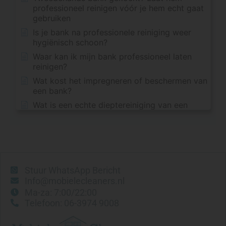
professioneel reinigen vóór je hem echt gaat
gebruiken
Is je bank na professionele reiniging weer
hygiënisch schoon?
Waar kan ik mijn bank professioneel laten
reinigen?
Wat kost het impregneren of beschermen van
een bank?
Wat is een echte dieptereiniging van een
bank?
Kan ik ook alleen één vlek of één deel van
mijn bank laten reinigen?
Vlekken verwijderen
Stuur WhatsApp Bericht
Kattenpis uit bank verwijderen
Info@mobielecleaners.nl
Ma-za: 7:00/22:00
Kunnen alle vlekken uit een bank verwijderd
Telefoon: 06-3974 9008
worden?
Welke stoffen zijn gevoelig voor kringen?