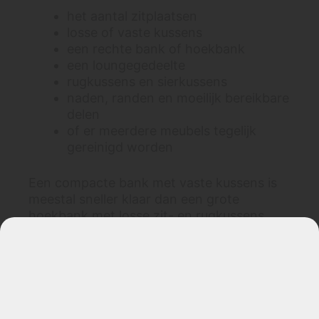
het aantal zitplaatsen
losse of vaste kussens
een rechte bank of hoekbank
een loungegedeelte
rugkussens en sierkussens
naden, randen en moeilijk bereikbare
delen
of er meerdere meubels tegelijk
gereinigd worden
Een compacte bank met vaste kussens is
meestal sneller klaar dan een grote
hoekbank met losse zit- en rugkussens.
Heeft vervuiling invloed op de tijd?
Ja, vervuiling kan invloed hebben op de tijd
die wij nodig hebben. Een bank met veel
huidvet, vlekken, huisdierengebruik of