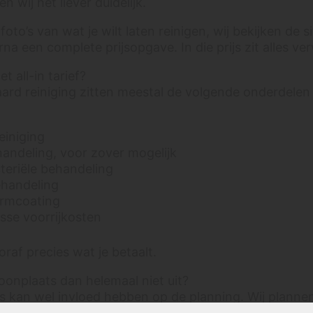
 wij het liever duidelijk.
foto’s van wat je wilt laten reinigen, wij bekijken de si
na een complete prijsopgave. In die prijs zit alles ve
et all-in tarief?
aard reiniging zitten meestal de volgende onderdelen
einiging
andeling, voor zover mogelijk
teriële behandeling
ehandeling
rmcoating
sse voorrijkosten
oraf precies wat je betaalt.
onplaats dan helemaal niet uit?
 kan wel invloed hebben op de planning. Wij planne
 op route, zodat reistijd en werkgebied logisch blijve