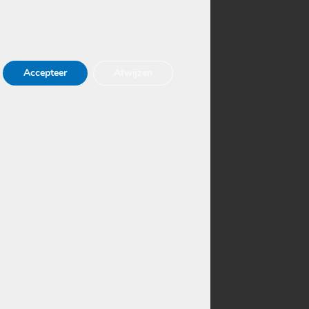
rd bent,
moeten
oon één
Accepteer
Afwijzen
de