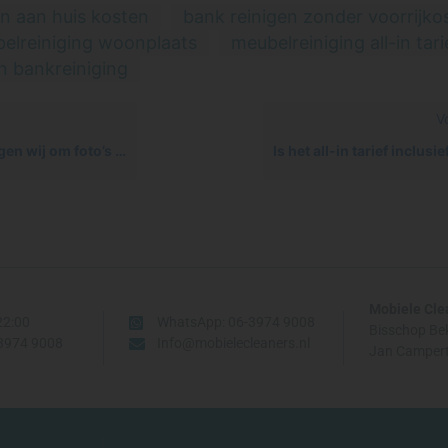
en aan huis kosten
bank reinigen zonder voorrijko
elreiniging woonplaats
meubelreiniging all-in tari
n bankreiniging
V
foto’s via WhatsApp of e-mail?
Mobiele Cle
22:00
WhatsApp: 06-3974 9008
Bisschop Be
-3974 9008
Info@mobielecleaners.nl
Jan Campert