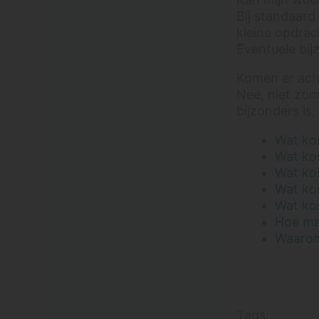
Bank reinigen met
Bij standaard 
stoomreiniger?
kleine opdrach
Waarom wij dit afraden
Eventuele bij
Chloorvlek verwijderen
uit trap, bank of stof:
Komen er acht
kan dat?
Nee, niet zom
Schadelijke
bijzonders is,
schoonmaakmiddelen
voor je bank: pas
Wat kos
hiermee op
Wat kos
Kunnen jullie teddy-stof
Wat kos
of bouclé stoelen
Wat kos
dieptereinigen?
Wat kos
Hoe maa
Stoelen reinigen
Waarom
Wat kost stoelen
reinigen?
Bank reinigen met
stoomreiniger?
Tags: