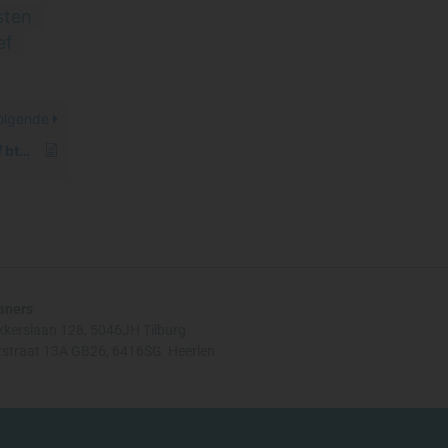
sten
ef
olgende
Is het all-in tarief inclusief btw?
aners
kkerslaan 128,
5046JH Tilburg
straat 13A GB26, 6416SG Heerlen