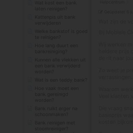
Helpcentrum
Wat kost een bank
laten reinigen?
Geüpdatet
6 j
Kattenpis uit bank
Wat zijn de v
verwijderen
Welke bankstof is goed
Bij Mobiele C
te reinigen?
Wij werken met
Hoe lang duurt een
heldere prijs
bankreiniging?
de rit naar j
Kunnen alle vlekken uit
een bank verwijderd
Zo weet je pr
worden?
verrassingen.
Wat is een teddy bank?
Hoe vaak moet een
Waarom werken
bank gereinigd
Veel klanten 
worden?
Die vraag sna
Bank ruikt erger na
schoonmaken?
basisprijs waa
kosten bijko
Bank reinigen met
stoomreiniger?