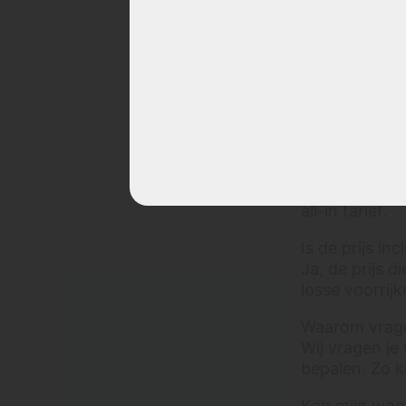
wo
Materialen & stoffen
ro
vo
Welke bankstof is goed
te reinigen?
Kunnen alle vlekken uit
een bank verwijderd
worden?
FAQ-vragen v
Wat is microleder /
Rekenen julli
microvezel?
Nee, wij reke
Wat is alcantara?
all-in tarief.
Wat is een velvet bank?
Wat is een teddy bank?
Is de prijs in
Ja, de prijs d
Welke stoffen reinigen
wij liever niet?
losse voorrij
Welke stoffen zijn
Waarom vragen
gevoelig voor kringen?
Wij vragen je
Wat is het verschil
bepalen. Zo ku
tussen vervuiling,
verkleuring en slijtage?
Kan mijn woon