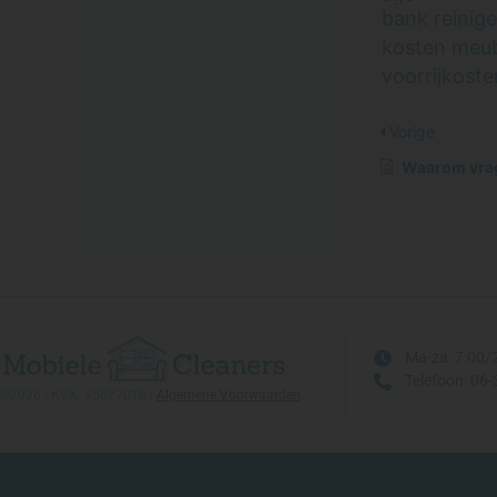
Waarom wij dit afraden
bank reinig
Hoe lang duurt een
kosten meub
afspraak gemiddeld?
voorrijkoste
Tweedehands
eetkamerstoelen of
fauteuil gekocht? Laat
Vorige
ze eerst professioneel
Waarom vragen wij om 
reinigen
Kan ik ook maar 1 of 2
stoelen laten reinigen?
Krijg ik korting als ik
stoelen tegelijk met
mijn bank laat reinigen?
Ik heb één vlek uit mijn
stoel gewreven, maar
Ma-za: 7:00/
nu zit er een kring in.
Telefoon: 06
©2026 | KVK: 75677016 |
Algemene Voorwaarden
Wat nu?
Kunnen jullie teddy-stof
of bouclé stoelen
dieptereinigen?