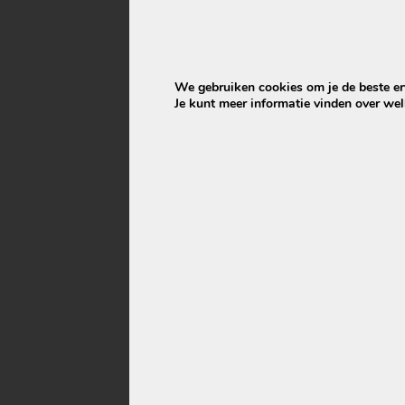
Ja. Je ontvan
Bank reinigen met
kijken wij sa
stoomreiniger?
Waarom wij dit afraden
Je betaalt du
rijden. Geen 
Chloorvlek verwijderen
We gebruiken cookies om je de beste erv
duidelijke all-i
uit trap, bank of stof:
Je kunt meer informatie vinden over we
kan dat?
Wil je weten w
Schadelijke
Stuur ons duid
schoonmaakmiddelen
trapbekleding
voor je bank: pas
hiermee op
woonplaats.
Tweedehands
Dan geven wij 
eetkamerstoelen of
fauteuil gekocht? Laat
Stuur foto’s v
ze eerst professioneel
reinigen
De rugleuning van mijn
stoel is donker en
Mo
vettig geworden, is dit
Je 
nog schoon te krijgen?
rei