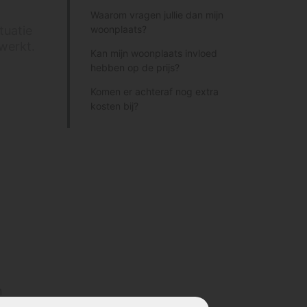
Waarom vragen jullie dan mijn
tuatie
woonplaats?
rwerkt.
Kan mijn woonplaats invloed
hebben op de prijs?
Komen er achteraf nog extra
kosten bij?
n
n.