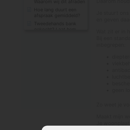
Daarom houden
Waarom wij dit afraden
Hoe lang duurt een
Je stuurt ons 
afspraak gemiddeld?
en geven daar
Tweedehands bank
gekocht? Laat hem
Wat zit er in h
professioneel reinigen
Bij een stand
vóór je hem echt gaat
inbegrepen:
gebruiken
Is je bank na
diepter
professionele reiniging
vlekbeh
weer hygiënisch
antibac
schoon?
luchtb
Waar kan ik mijn bank
besche
professioneel laten
geen lo
reinigen?
Wat kost het
Zo weet je vo
impregneren of
beschermen van een
Maakt mijn wo
bank?
Je woonplaats
Wat is een echte
afspraken slim