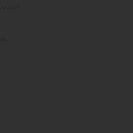
egio’s of
iets