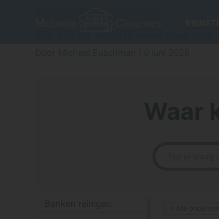
Ga
naar
DIENST
de
Wat zijn de voorrijkosten naar mijn
inhoud
Door
Michael Buschman
/
6 juni 2026
Waar 
Banken reinigen
< Alle onderwe