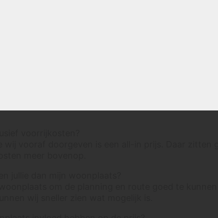
onplaats is wel belangrijk voor de planning en
ute, maar er komen achteraf geen aparte
orrijkosten bovenop de afgesproken prijs.
oor onderaan:
e voorrijkosten?
nen geen losse voorrijkosten. Wij werken met een duid
clusief voorrijkosten?
ie wij vooraf doorgeven is een all-in prijs. Daar zitten
kosten meer bovenop.
 jullie dan mijn woonplaats?
 woonplaats om de planning en route goed te kunnen
nnen wij sneller zien wat mogelijk is.
plaats invloed hebben op de prijs?