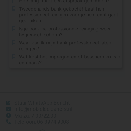
Hoe lang duurt een afspraak gemiddeld?
Tweedehands bank gekocht? Laat hem
professioneel reinigen vóór je hem echt gaat
gebruiken
Is je bank na professionele reiniging weer
hygiënisch schoon?
Waar kan ik mijn bank professioneel laten
reinigen?
Wat kost het impregneren of beschermen van
een bank?
Wat is een echte dieptereiniging van een
bank?
Kan ik ook alleen één vlek of één deel van
mijn bank laten reinigen?
Vlekken verwijderen
Stuur WhatsApp Bericht
Info@mobielecleaners.nl
Kattenpis uit bank verwijderen
Ma-za: 7:00/22:00
Telefoon: 06-3974 9008
Kunnen alle vlekken uit een bank verwijderd
worden?