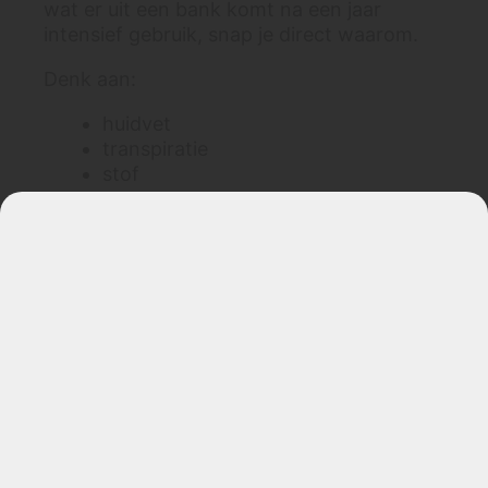
wat er uit een bank komt na een jaar
intensief gebruik, snap je direct waarom.
Denk aan:
huidvet
transpiratie
stof
haren
kruimels
drinken
etensresten
huisdiergeuren
dagelijkse gebruikssporen
Een bank is geen decoratiestuk. Er wordt
op geleefd.
Juist daarom is jaarlijks reinigen bij een
druk huishouden heel verstandig.