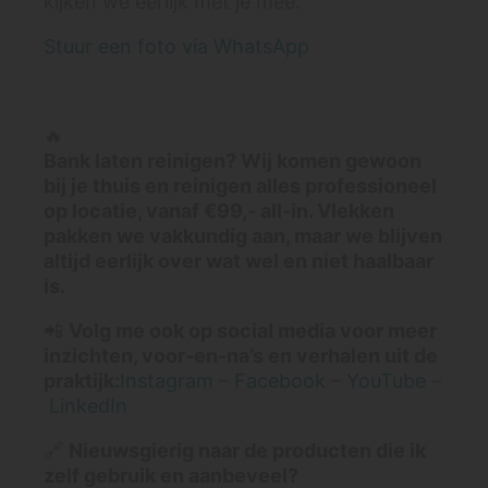
kijken we eerlijk met je mee.
Stuur een foto via WhatsApp
🔥
Bank laten reinigen? Wij komen gewoon
bij je thuis en reinigen alles professioneel
op locatie, vanaf €99,- all-in. Vlekken
pakken we vakkundig aan, maar we blijven
altijd eerlijk over wat wel en niet haalbaar
is.
📲
Volg me ook op social media voor meer
inzichten, voor-en-na’s en verhalen uit de
praktijk:
Instagram
–
Facebook
–
YouTube
–
LinkedIn
🔗
Nieuwsgierig naar de producten die ik
zelf gebruik en aanbeveel?