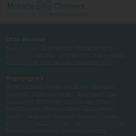
Welke stoffen zijn gevoelig voor kringen?
Bank ruikt erger na schoonmaken?
©2026 | KVK: 75677016 |
Algemene Voorwaarden
Wat is het verschil tussen vervuiling,
verkleuring en slijtage?
Bank reinigen met stoomreiniger? Waarom wij
Onze diensten
dit afraden
Bank reiniging
Stoel reiniging
Matras reiniging
Chloorvlek verwijderen uit trap, bank of stof:
Bureaustoel reiniging
Tapijt reiniging
Trap reiniging
kan dat?
Auto reiniging
Boot, caravan, camper reiniging
Schadelijke schoonmaakmiddelen voor je
bank: pas hiermee op
Regiopagina's
Tweedehands eetkamerstoelen of fauteuil
Bergen op Zoom
Breda
Den Bosch
Den Haag
gekocht? Laat ze eerst professioneel reinigen
Dordrecht
Eindhoven
Leiden
Nissewaard
Oss
De rugleuning van mijn stoel is donker en
Roosendaal
Rotterdam
Steenbergen
Tilburg
vettig geworden, is dit nog schoon te
krijgen?
Noord-Limburg
Midden-Limburg
Zuid-Limburg
Utrecht
Harderwijk/Nunspeet
Arnhem/Nijmegen
Materialen & stoffen
Culemborg/Tiel/Zaltbommel
Doetinchem/Hengelo
Barneveld/Wageningen
Apeldoorn/Deventer
Welke bankstof is goed te reinigen?