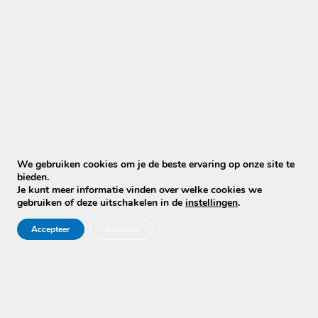
Wat zit er standaard inbegrepen?
Bij Mobiele Cleaners werken we met
duidelijke all-in prijzen. Bij een standaard
bankreiniging zitten de volgende
behandelingen inbegrepen:
dieptereiniging
vlekbehandeling zover mogelijk
antibacteriële behandeling
beschermcoating
We gebruiken cookies om je de beste ervaring op onze site te
geen voorrijkosten
bieden.
Je kunt meer informatie vinden over welke cookies we
gebruiken of deze uitschakelen in de
instellingen
.
Zo weet je vooraf waar je aan toe bent.
Accepteer
Afwijzen
Rekenen jullie extra bij vlekken of geuren?
Bij normale situaties rekenen wij geen extra
toeslag omdat een bank vervuild is,
vlekken heeft of niet fris ruikt. Juist
daarvoor schakel je ons in.