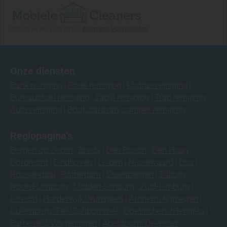
Welke stoffen zijn gevoelig voor kringen?
Bank ruikt erger na schoonmaken?
©2026 | KVK: 75677016 |
Algemene Voorwaarden
Wat is het verschil tussen vervuiling,
verkleuring en slijtage?
Bank reinigen met stoomreiniger? Waarom wij
dit afraden
Onze diensten
Chloorvlek verwijderen uit trap, bank of stof:
Bank reiniging
Stoel reiniging
Matras reiniging
kan dat?
Bureaustoel reiniging
Tapijt reiniging
Trap reiniging
Schadelijke schoonmaakmiddelen voor je
Auto reiniging
Boot, caravan, camper reiniging
bank: pas hiermee op
Tweedehands eetkamerstoelen of fauteuil
Regiopagina's
gekocht? Laat ze eerst professioneel reinigen
Bergen op Zoom
Breda
Den Bosch
Den Haag
De rugleuning van mijn stoel is donker en
Dordrecht
Eindhoven
Leiden
Nissewaard
Oss
vettig geworden, is dit nog schoon te
Roosendaal
Rotterdam
Steenbergen
Tilburg
krijgen?
Noord-Limburg
Midden-Limburg
Zuid-Limburg
Materialen & stoffen
Utrecht
Harderwijk/Nunspeet
Arnhem/Nijmegen
Culemborg/Tiel/Zaltbommel
Doetinchem/Hengelo
Welke bankstof is goed te reinigen?
Barneveld/Wageningen
Apeldoorn/Deventer