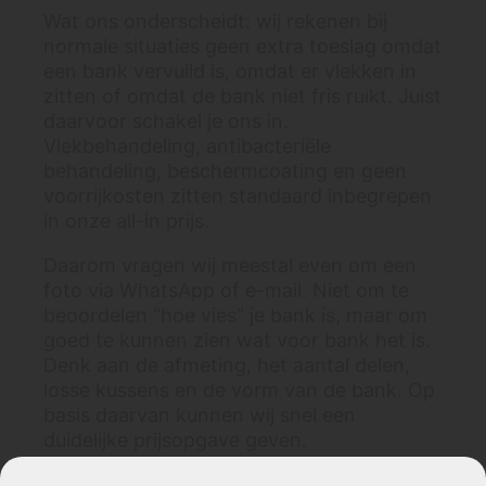
Wat ons onderscheidt: wij rekenen bij
normale situaties geen extra toeslag omdat
een bank vervuild is, omdat er vlekken in
zitten of omdat de bank niet fris ruikt. Juist
daarvoor schakel je ons in.
Vlekbehandeling, antibacteriële
behandeling, beschermcoating en geen
voorrijkosten zitten standaard inbegrepen
in onze all-in prijs.
Daarom vragen wij meestal even om een
foto via WhatsApp of e-mail. Niet om te
beoordelen “hoe vies” je bank is, maar om
goed te kunnen zien wat voor bank het is.
Denk aan de afmeting, het aantal delen,
losse kussens en de vorm van de bank. Op
basis daarvan kunnen wij snel een
duidelijke prijsopgave geven.
Bij Mobiele Cleaners betekent
all-in
ook